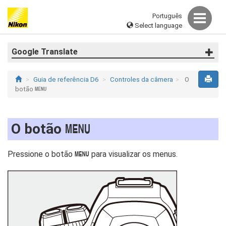
Português
Select language
Google Translate
Guia de referência D6
Controles da câmera
O
botão
G
O botão
G
Pressione o botão
para visualizar os menus.
G