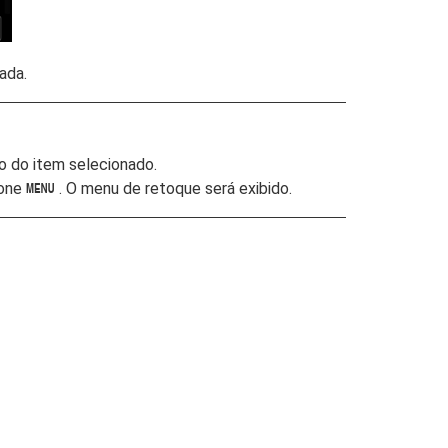
ada.
o do item selecionado.
ione
. O menu de retoque será exibido.
G