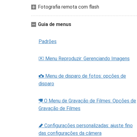
Fotografia remota com flash
Guia de menus
Padrões
Menu Reproduzir: Gerenciando Imagens
D
Menu de disparo de fotos: opções de
C
disparo
O Menu de Gravação de Filmes: Opções de
1
Gravação de Filmes
Configurações personalizadas: ajuste fino
A
das configurações da câmera