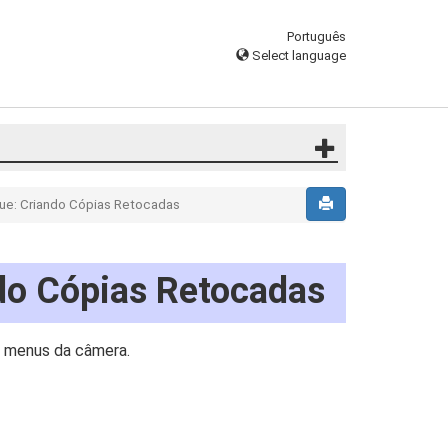
Português
Select language
e: Criando Cópias Retocadas
do Cópias Retocadas
 menus da câmera.