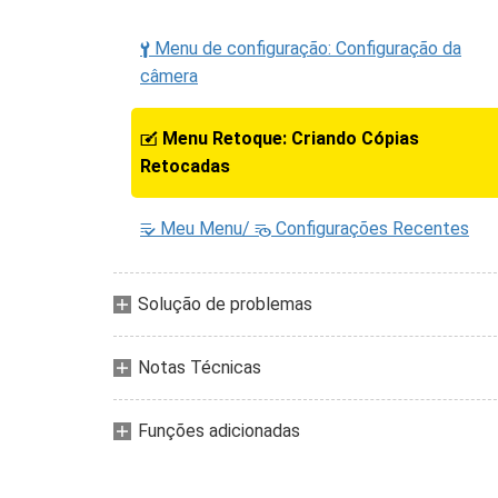
Menu de configuração: Configuração da
B
câmera
Menu Retoque: Criando Cópias
N
Retocadas
Meu Menu/
Configurações Recentes
O
m
Solução de problemas
Notas Técnicas
Funções adicionadas