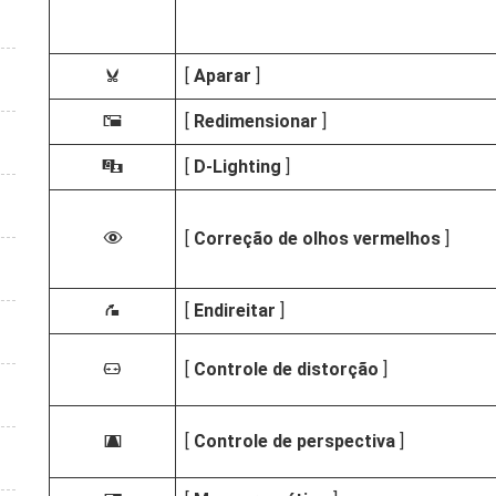
[
Aparar
]
k
[
Redimensionar
]
8
[
D-Lighting
]
i
[
Correção de olhos vermelhos
]
Y
[
Endireitar
]
Z
[
Controle de distorção
]
a
[
Controle de perspectiva
]
e