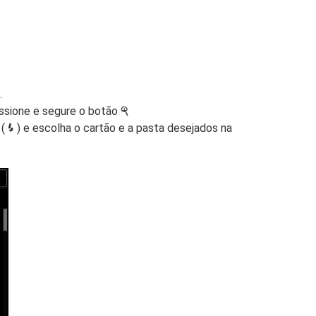
.
essione e segure o botão
X
(
) e escolha o cartão e a pasta desejados na
M