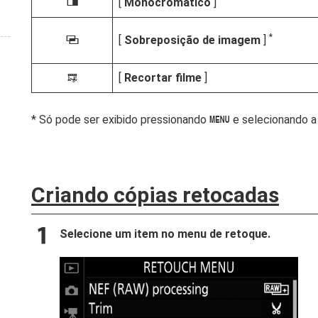
[
Monocromático
]
l
*
[
Sobreposição de imagem
]
o
[
Recortar filme
]
9
Só pode ser exibido pressionando
e selecionando a
G
Criando cópias retocadas
Selecione um item no menu de retoque.