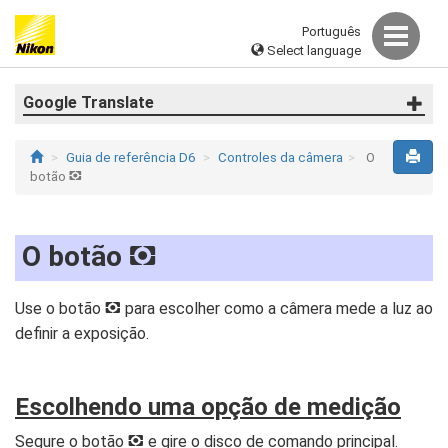
Português
Select language
Google Translate
Guia de referência D6
Controles da câmera
O
botão
Y
O botão
Y
Use o botão
para escolher como a câmera mede a luz ao
Y
definir a exposição.
Escolhendo uma opção de medição
Segure o botão
e gire o disco de comando principal.
Y