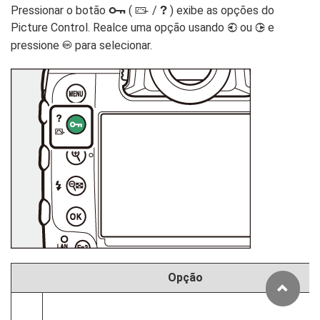
Pressionar o botão
(
/
) exibe as opções do
Q
g
h
Picture Control. Realce uma opção usando
ou
e
4
2
pressione
para selecionar.
J
Opção