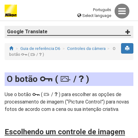
Português
Select language
Google Translate
Guia de referência D6
Controles da câmera
O
botão
(
/
)
Q
g
h
O botão
(
/
)
Q
g
h
Use o botão
(
/
) para escolher as opções de
Q
g
h
processamento de imagem (“Picture Control”) para novas
fotos de acordo com a cena ou sua intenção criativa.
Escolhendo um controle de imagem