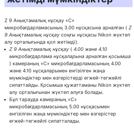
Z 9 Анықтамалық нұсқау «C»
микробағдарламасының 3.00 нұсқасына арналған (
Z
9 Анықтамалық нұсқау
соңғы нұсқасы Nikon жүктеп
алу орталығында қол жетімді).
Z 9 Анықтамалық нұсқау
(
4.00 және 4.10
микробағдарлама нұсқаларына арналған қосымша
) камераның «C» микробағдарламасының 4.00
және 4.10 нұсқаларымен енгізілген жаңа
мүмкіндіктер мен өзгерістерді егжей-тегжейлі
сипаттайды. Қосымша құжаттаманы Nikon жүктеп
алу орталығынан жүктеп алуға болады.
Бұл тарауда камераның «C»
микробағдарламасының 5.00 нұсқасымен
енгізілген жаңа мүмкіндіктер мен өзгерістер
егжей-тегжейлі сипатталады.