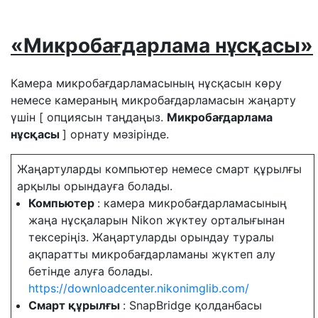
«Микробағдарлама нұсқасы»
Камера микробағдарламасының нұсқасын көру
немесе камераның микробағдарламасын жаңарту
үшін [ опциясын таңдаңыз.
Микробағдарлама
нұсқасы
] орнату мәзірінде.
Жаңартуларды компьютер немесе смарт құрылғы
арқылы орындауға болады.
Компьютер
: камера микробағдарламасының
жаңа нұсқаларын Nikon жүктеу орталығынан
тексеріңіз. Жаңартуларды орындау туралы
ақпаратты микробағдарламаны жүктеп алу
бетінде алуға болады.
https://downloadcenter.nikonimglib.com/
Смарт құрылғы
: SnapBridge қолданбасы