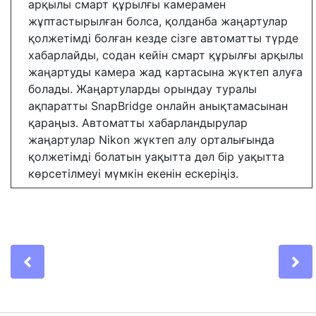
арқылы смарт құрылғы камерамен
жұптастырылған болса, қолданба жаңартулар
қолжетімді болған кезде сізге автоматты түрде
хабарлайды, содан кейін смарт құрылғы арқылы
жаңартуды камера жад картасына жүктеп алуға
болады. Жаңартуларды орындау туралы
ақпаратты SnapBridge онлайн анықтамасынан
қараңыз. Автоматты хабарландырулар
жаңартулар Nikon жүктеп алу орталығында
қолжетімді болатын уақытта дәл бір уақытта
көрсетілмеуі мүмкін екенін ескеріңіз.
Previous
N