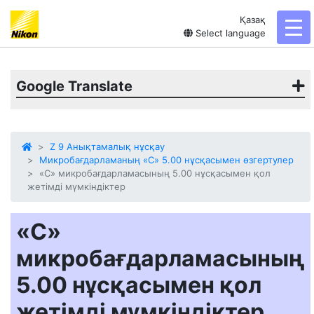
Қазақ
tog
Select language
Google Translate
Z 9 Анықтамалық нұсқау
Микробағдарламаның «C» 5.00 нұсқасымен өзгертулер
«C» микробағдарламасының 5.00 нұсқасымен қол
жетімді мүмкіндіктер
«C»
микробағдарламасының
5.00 нұсқасымен қол
жетімді мүмкіндіктер