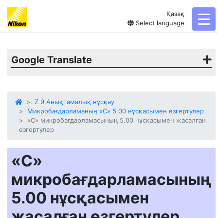
Қазақ
tog
Select language
Google Translate
Z 9 Анықтамалық нұсқау
Микробағдарламаның «C» 5.00 нұсқасымен өзгертулер
«C» микробағдарламасының 5.00 нұсқасымен жасалған
өзгертулер
«C»
микробағдарламасының
5.00 нұсқасымен
жасалған өзгертулер