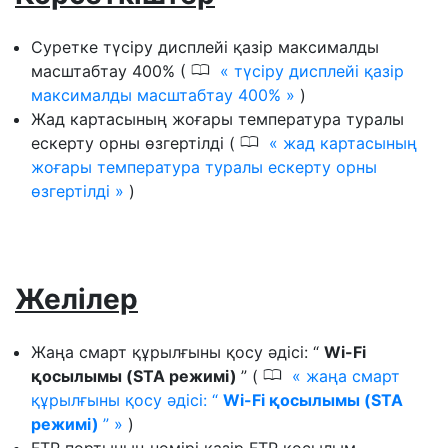
Суретке түсіру дисплейі қазір максималды
0
масштабтау 400% (
түсіру дисплейі қазір
максималды масштабтау 400%
)
Жад картасының жоғары температура туралы
0
ескерту орны өзгертілді (
жад картасының
жоғары температура туралы ескерту орны
өзгертілді
)
Желілер
Жаңа смарт құрылғыны қосу әдісі: “
Wi-Fi
0
қосылымы (STA режимі)
” (
жаңа смарт
құрылғыны қосу әдісі: “
Wi-Fi қосылымы (STA
режимі)
”
)