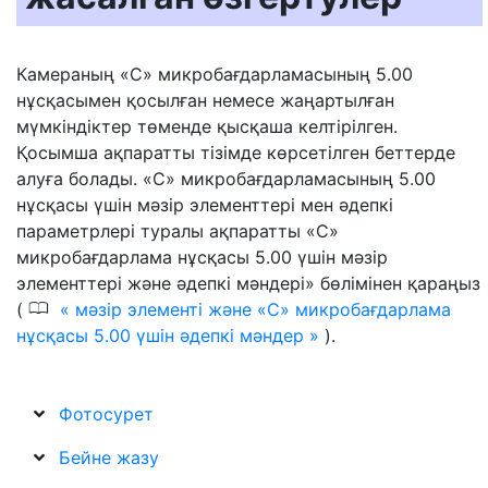
Камераның «C» микробағдарламасының 5.00
нұсқасымен қосылған немесе жаңартылған
мүмкіндіктер төменде қысқаша келтірілген.
Қосымша ақпаратты тізімде көрсетілген беттерде
алуға болады. «C» микробағдарламасының 5.00
нұсқасы үшін мәзір элементтері мен әдепкі
параметрлері туралы ақпаратты «C»
микробағдарлама нұсқасы 5.00 үшін мәзір
элементтері және әдепкі мәндері» бөлімінен қараңыз
0
(
мәзір элементі және «C» микробағдарлама
нұсқасы 5.00 үшін әдепкі мәндер
).
Фотосурет
Бейне жазу