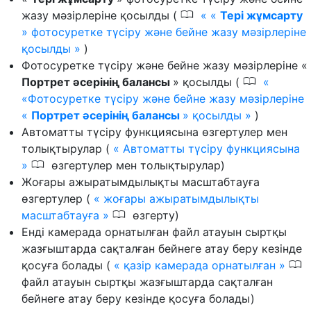
0
жазу мәзірлеріне қосылды (
«
Тері жұмсарту
» фотосуретке түсіру және бейне жазу мәзірлеріне
қосылды
)
Фотосуретке түсіру және бейне жазу мәзірлеріне «
0
Портрет әсерінің балансы
» қосылды (
«Фотосуретке түсіру және бейне жазу мәзірлеріне
«
Портрет әсерінің балансы
» қосылды
)
Автоматты түсіру функциясына өзгертулер мен
толықтырулар (
Автоматты түсіру функциясына
0
өзгертулер мен толықтырулар)
Жоғары ажыратымдылықты масштабтауға
өзгертулер (
жоғары ажыратымдылықты
0
масштабтауға
өзгерту)
Енді камерада орнатылған файл атауын сыртқы
жазғыштарда сақталған бейнеге атау беру кезінде
0
қосуға болады (
қазір камерада орнатылған
файл атауын сыртқы жазғыштарда сақталған
бейнеге атау беру кезінде қосуға болады)