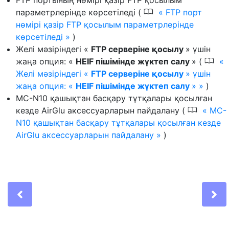
FTP портының нөмірі қазір FTP қосылым
0
параметрлерінде көрсетіледі (
FTP порт
нөмірі қазір FTP қосылым параметрлерінде
көрсетіледі
)
Желі мәзіріндегі «
FTP серверіне қосылу
» үшін
0
жаңа опция: «
HEIF пішімінде жүктеп салу
» (
Желі мәзіріндегі «
FTP серверіне қосылу
» үшін
жаңа опция: «
HEIF пішімінде жүктеп салу
»
)
MC-N10 қашықтан басқару тұтқалары қосылған
0
кезде AirGlu аксессуарларын пайдалану (
MC-
N10 қашықтан басқару тұтқалары қосылған кезде
AirGlu аксессуарларын пайдалану
)
Previous
N