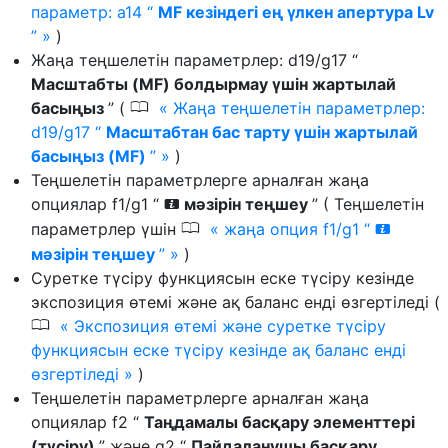
параметр: a14 “
MF кезіндегі ең үлкен апертура Lv
”
)
Жаңа теңшелетін параметрлер: d19/g17 “
Масштабты (MF) болдырмау үшін жартылай
0
басыңыз
” (
Жаңа теңшелетін параметрлер:
d19/g17 “
Масштабтан бас тарту үшін жартылай
басыңыз (MF)
”
)
Теңшелетін параметрлерге арналған жаңа
опциялар f1/g1 “
мәзірін теңшеу
” ( Теңшелетін
i
0
параметрлер үшін
жаңа опция f1/g1 “
i
мәзірін теңшеу
”
)
Суретке түсіру функциясын еске түсіру кезінде
экспозиция өтемі және ақ баланс енді өзгертіледі (
0
Экспозиция өтемі және суретке түсіру
функциясын еске түсіру кезінде ақ баланс енді
өзгертіледі
)
Теңшелетін параметрлерге арналған жаңа
опциялар f2 “
Таңдамалы басқару элементтері
(түсіру)
” және g2 “
Пайдаланушы басқару