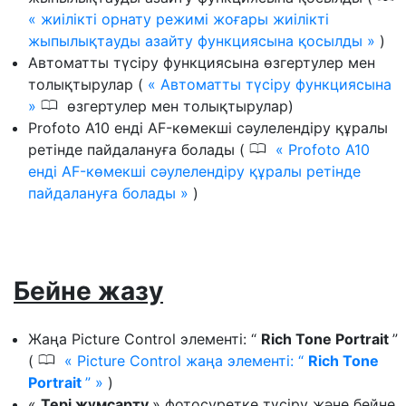
жиілікті орнату режимі жоғары жиілікті
жыпылықтауды азайту функциясына қосылды
)
Автоматты түсіру функциясына өзгертулер мен
толықтырулар (
Автоматты түсіру функциясына
0
өзгертулер мен толықтырулар)
Profoto A10 енді AF-көмекші сəулелендіру құралы
0
ретінде пайдалануға болады (
Profoto A10
енді AF-көмекші сəулелендіру құралы ретінде
пайдалануға болады
)
Бейне жазу
Жаңа Picture Control элементі: “
Rich Tone Portrait
”
0
(
Picture Control жаңа элементі: “
Rich Tone
Portrait
”
)
«
Тері жұмсарту
» фотосуретке түсіру және бейне