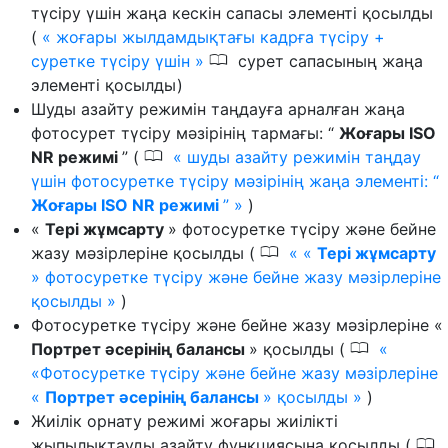
түсіру үшін жаңа кескін сапасы элементі қосылды
(
жоғары жылдамдықтағы кадрға түсіру +
0
суретке түсіру үшін
сурет сапасының жаңа
элементі қосылды)
Шуды азайту режимін таңдауға арналған жаңа
фотосурет түсіру мәзірінің тармағы: “
Жоғары ISO
0
NR режимі
” (
шуды азайту режимін таңдау
үшін фотосуретке түсіру мәзірінің жаңа элементі: “
Жоғары ISO NR режимі
”
)
«
Тері жұмсарту
» фотосуретке түсіру және бейне
0
жазу мәзірлеріне қосылды (
«
Тері жұмсарту
» фотосуретке түсіру және бейне жазу мәзірлеріне
қосылды
)
Фотосуретке түсіру және бейне жазу мәзірлеріне «
0
Портрет әсерінің балансы
» қосылды (
«Фотосуретке түсіру және бейне жазу мәзірлеріне
«
Портрет әсерінің балансы
» қосылды
)
Жиілік орнату режимі жоғары жиілікті
0
жыпылықтауды азайту функциясына қосылды (