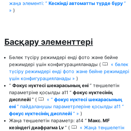
жаңа элементі: “
Кескінді автоматты түрде бұру
”
)
Басқару элементтері
Бөлек түсіру режимдері енді фото және бейне
0
режимдері үшін конфигурацияланады (
бөлек
түсіру режимдері енді фото және бейне режимдері
үшін конфигурацияланады
)
“
Фокус нүктесі шекарасының ені
” теңшелетін
параметріне қосылды a11 “
фокус нүктесінің
0
дисплейі
” (
“
фокус нүктесі шекарасының
ені
” пайдаланушы параметрлеріне қосылды a11 “
фокус нүктесінің дисплейі
”
)
Жаңа теңшелетін параметр: a14 “
Макс. MF
0
кезіндегі диафрагма Lv
” (
Жаңа теңшелетін