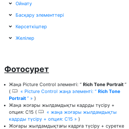
Ойнату
Басқару элементтері
Көрсеткіштер
Желілер
Фотосурет
Жаңа Picture Control элементі: “
Rich Tone Portrait
”
0
(
Picture Control жаңа элементі: “
Rich Tone
Portrait
”
)
Жаңа жоғары жылдамдықты кадрды түсіру +
0
опция: C15 (
жаңа жоғары жылдамдықты
кадрды түсіру + опция: C15
)
Жоғары жылдамдықтағы кадрға түсіру + суретке