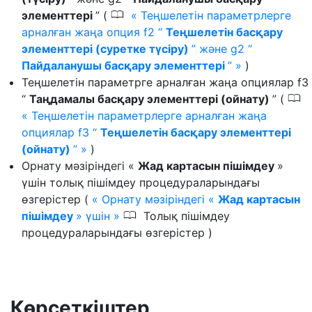
0
элементтері
” (
Теңшелетін параметрлерге
арналған жаңа опция f2 “
Теңшелетін басқару
элементтері (суретке түсіру)
” және g2 “
Пайдаланушы басқару элементтері
”
)
Теңшелетін параметрге арналған жаңа опциялар f3
0
“
Таңдамалы басқару элементтері (ойнату)
” (
Теңшелетін параметрлерге арналған жаңа
опциялар f3 “
Теңшелетін басқару элементтері
(ойнату)
”
)
Орнату мәзіріндегі «
Жад картасын пішімдеу
»
үшін толық пішімдеу процедураларындағы
өзгерістер (
Орнату мәзіріндегі «
Жад картасын
0
пішімдеу
» үшін
Толық пішімдеу
процедураларындағы өзгерістер )
Көрсеткіштер