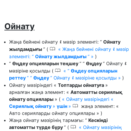
Ойнату
Жаңа бейнені ойнату
мәзір элементі: “
Ойнату
i
0
жылдамдығы
” (
Жаңа бейнені ойнату
мәзір
i
элементі: “
Ойнату жылдамдығы
”
)
“
Өңдеу опцияларын теңшеу
” “
Өңдеу
” Ойнату
i
0
мәзіріне қосылды (
“
Өңдеу опцияларын
реттеу
” “
Өңдеу
” Ойнату
мәзіріне қосылды
)
i
Ойнату мәзіріндегі «
Топтарды ойнатуға
»
арналған жаңа элемент: «
Автоматты сериялық
ойнату опциялары
» (
Ойнату мәзіріндегі «
0
Сериялық ойнату
»
үшін
жаңа элемент: «
Авто серияларды ойнату опциялары » )
Жаңа ойнату мәзірінің тармағы: “
Кескінді
0
автоматты түрде бұру
” (
Ойнату мәзірінің