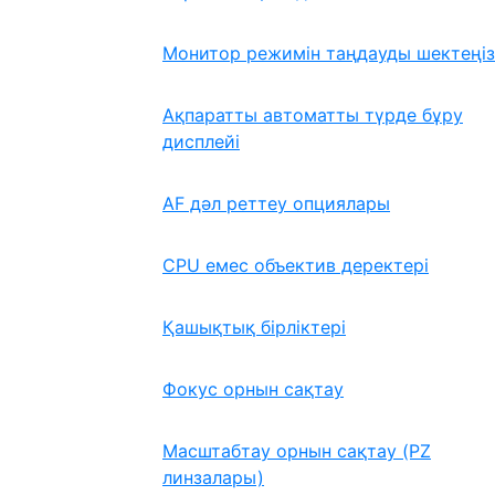
Монитор режимін таңдауды шектеңіз
Ақпаратты автоматты түрде бұру
дисплейі
AF дәл реттеу опциялары
CPU емес объектив деректері
Қашықтық бірліктері
Фокус орнын сақтау
Масштабтау орнын сақтау (PZ
линзалары)