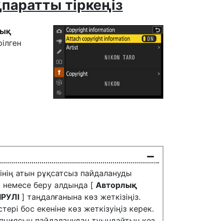
паратты тіркеңіз
қық
рілген
нің атын рұқсатсыз пайдалануды
 немесе беру алдында [
Авторлық
РУЛІ
] таңдалғанына көз жеткізіңіз.
ері бос екеніне көз жеткізуіңіз керек.
пциясын пайдаланудан туындайтын кез