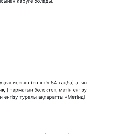
сынан көруге болады.
қық иесінің (ең көбі 54 таңба) атын
ық
] тармағын бөлектеп, мәтін енгізу
н енгізу туралы ақпаратты «Мәтінді