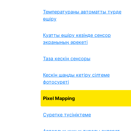
Температураны автоматты түрде
өшіру
Қуатты өшіру кезінде сенсор
экранының әрекеті
Таза кескін сенсоры
Кескін шаңды кетіру сілтеме
фотосуреті
Pixel Mapping
Суретке түсініктеме