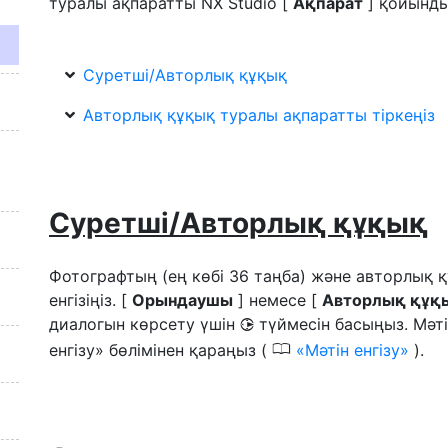
туралы ақпаратты NX Studio [
Ақпарат
] қойынды
Суретші/Авторлық құқық
Авторлық құқық туралы ақпаратты тіркеңіз
Суретші/Авторлық құқық
Фотографтың (ең көбі 36 таңба) және авторлық құ
енгізіңіз. [
Орындаушы
] немесе [
Авторлық құқ
диалогын көрсету үшін
түймесін басыңыз. Мәті
2
0
енгізу» бөлімінен қараңыз (
Мәтін енгізу
).