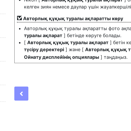
келген зиян немесе даулар үшін жауапкершілі
Авторлық құқық туралы ақпаратты көру
Авторлық құқық туралы ақпаратты фото ақпа
туралы ақпарат
] бетінде көруге болады.
[
Авторлық құқық туралы ақпарат
] бетін к
түсіру деректері
] және [
Авторлық құқық т
Ойнату дисплейінің опциялары
] таңдаңыз.
Previous