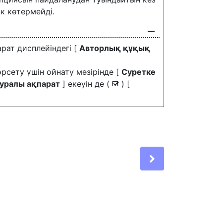
к көтермейді.
рат дисплейіндегі [
Авторлық құқық
өрсету үшін ойнату мәзірінде [
Суретке
уралы ақпарат
] екеуін де (
) [
M
Next