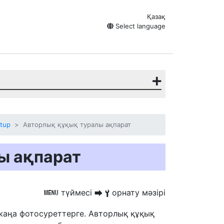
Қазақ
Select language
etup
Авторлық құқық туралы ақпарат
ы ақпарат
түймесі
орнату мәзірі
G
U
B
 жаңа фотосуреттерге. Авторлық құқық