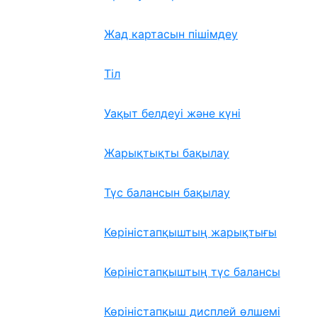
Жад картасын пішімдеу
Тіл
Уақыт белдеуі және күні
Жарықтықты бақылау
Түс балансын бақылау
Көріністапқыштың жарықтығы
Көріністапқыштың түс балансы
Көріністапқыш дисплей өлшемі