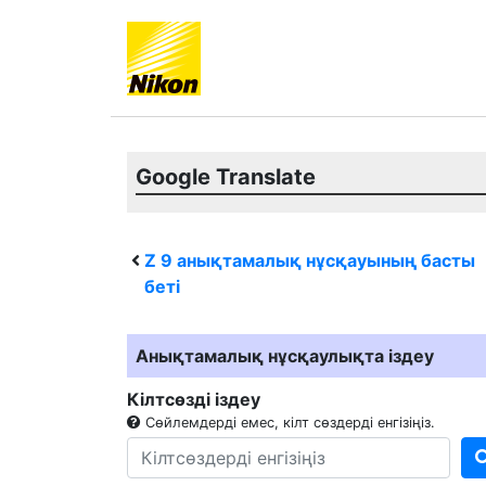
Google Translate
Z 9
анықтамалық нұсқауының басты
беті
Анықтамалық нұсқаулықта іздеу
Кілтсөзді іздеу
Сөйлемдерді емес, кілт сөздерді енгізіңіз.