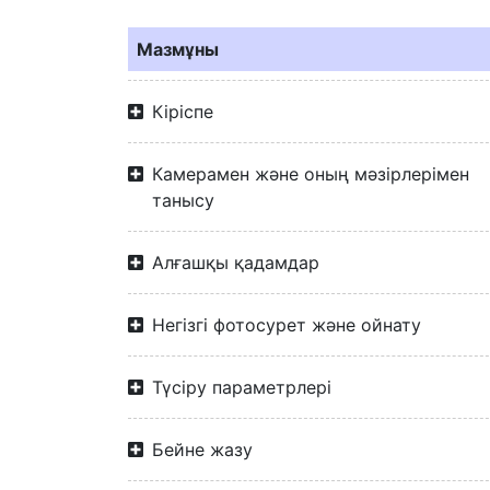
Мазмұны
Кіріспе
Камерамен және оның мәзірлерімен
танысу
Алғашқы қадамдар
Негізгі фотосурет және ойнату
Түсіру параметрлері
Бейне жазу