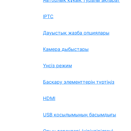
Авторлық құқық туралы ақпарат
IPTC
Дауыстық жазба опциялары
Камера дыбыстары
Үнсіз режим
Басқару элементтерін түртіңіз
HDMI
USB қосылымының басымдығы