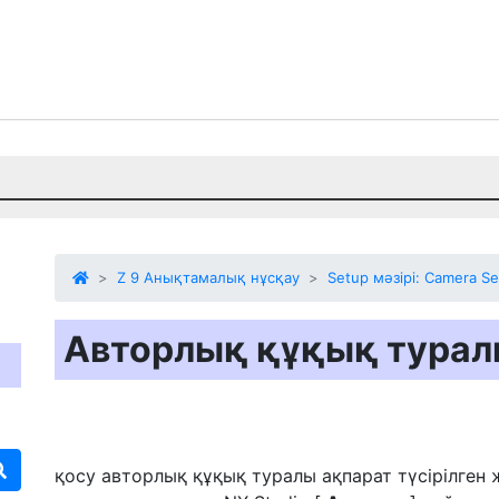
Z 9 Анықтамалық нұсқау
Setup мәзірі: Camera S
Авторлық құқық турал
қосу
авторлық құқық туралы ақпарат
түсірілген