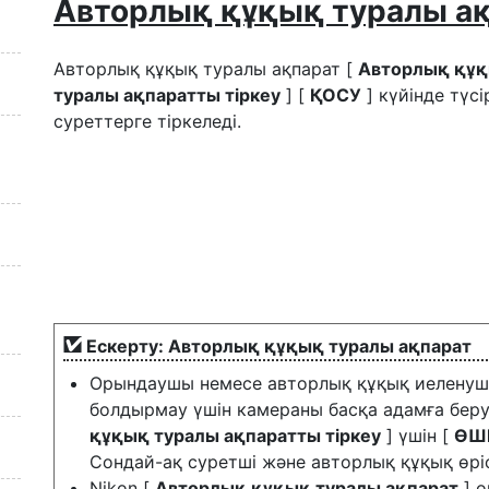
Авторлық құқық туралы ақ
Авторлық құқық туралы ақпарат [
Авторлық құ
туралы ақпаратты тіркеу
] [
ҚОСУ
] күйінде түсі
суреттерге тіркеледі.
Ескерту: Авторлық құқық туралы ақпарат
Орындаушы немесе авторлық құқық иеленуші
болдырмау үшін камераны басқа адамға беру
құқық туралы ақпаратты тіркеу
] үшін [
ӨШІ
Сондай-ақ суретші және авторлық құқық өріст
Nikon [
Авторлық құқық туралы ақпарат
] о