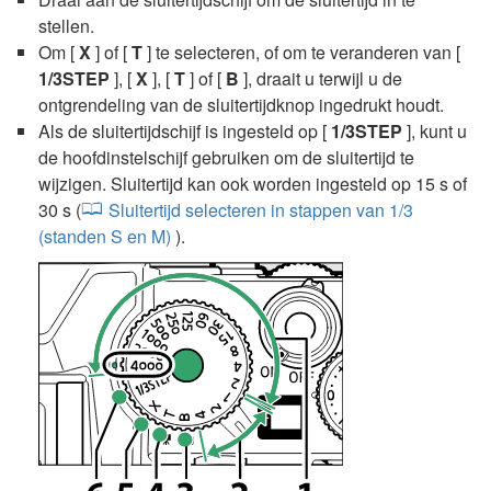
stellen.
Om [
X
] of [
T
] te selecteren, of om te veranderen van [
1/3STEP
], [
X
], [
T
] of [
B
], draait u terwijl u de
ontgrendeling van de sluitertijdknop ingedrukt houdt.
Als de sluitertijdschijf is ingesteld op [
1/3STEP
], kunt u
de hoofdinstelschijf gebruiken om de sluitertijd te
wijzigen. Sluitertijd kan ook worden ingesteld op 15 s of
30 s (
Sluitertijd selecteren in stappen van 1/3
(standen S en M)
).