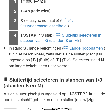
1/4000 s–1/2 s
1
1–4 s (rode tekst)
2
X
(Flitssynchronisatie) (
e1:
3
flitssynchronisatiesnelheid
)
1/3STAP
(1/3 stap) (
Sluitertijd selecteren in
4
stappen van 1/3 (standen S en M)
)
In stand
S
, lange belichtingen (
Lange tijdopnamen
)
zijn niet beschikbaar, zelfs niet als de sluitertijdschijf is
ingesteld op [
B
] (Bulb) of [
T
] (Tijd). Selecteer stand
M
om lange belichtingen uit te voeren.
Sluitertijd selecteren in stappen van 1/3
(standen S en M)
Als de sluitertijdschijf is ingesteld op [
1/3STEP
], kunt u de
hoofdinstelschijf gebruiken om de sluitertijd te wijzigen.