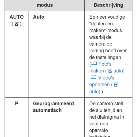
modus
Beschrijving
AUTO
Auto
Een eenvoudige
(
)
"richten-en-
b
maken"-modus
waarbij de
camera de
leiding heeft over
de instellingen
(
Foto's
maken (
auto)
b
,
Video's
opnemen (
b
auto)
).
P
Geprogrammeerd
De camera stelt
automatisch
de sluitertijd en
het diafragma in
voor een
optimale
belichting.