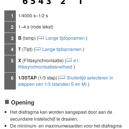
1/4000 s–1/2 s
1
1–4 s (rode tekst)
2
B
(lamp) (
Lange tijdopnamen
)
3
T
(Tijd) (
Lange tijdopnamen
)
4
X
(Flitssynchronisatie) (
e1:
5
flitssynchronisatiesnelheid
)
1/3STAP
(1/3 stap) (
Sluitertijd selecteren in
6
stappen van 1/3 (standen S en M)
)
Opening
Het diafragma kan worden aangepast door aan de
secundaire instelschijf te draaien.
De minimum- en maximumwaarden voor het diafragma