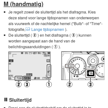
M
(handmatig)
Je regelt zowel de sluitertijd als het diafragma. Kies
deze stand voor lange tijdopnamen van onderwerpen
als vuurwerk of de nachtelijke hemel ("Bulb"- of "Time"-
fotografie,
Lange tijdopnamen
).
De sluitertijd (
) en het diafragma (
) kunnen
w
e
worden aangepast aan de hand van de
belichtingsaanduidingen (
).
q
Sluitertijd
Draai aan de sluitertijdschijf om de sluitertijd in te