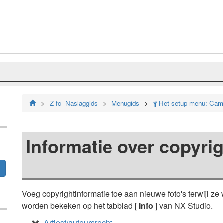
Z fc- Naslaggids
Menugids
Het setup-menu: Camer
B
Informatie over copyri
Voeg copyrightinformatie toe aan nieuwe foto's terwijl z
worden bekeken op het tabblad [
Info
] van NX Studio.
Artiest/auteursrecht