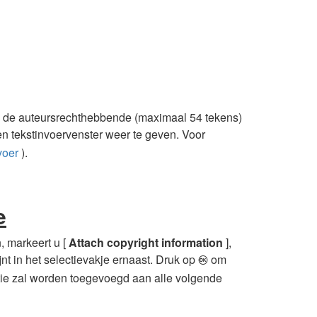
n de auteursrechthebbende (maximaal 54 tekens)
 tekstinvoervenster weer te geven. Voor
voer
).
e
, markeert u [
Attach copyright information
],
jnt in het selectievakje ernaast. Druk op
om
J
matie zal worden toegevoegd aan alle volgende