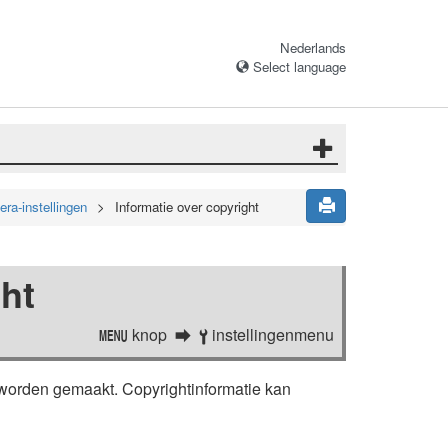
Nederlands
Select language
a-instellingen
Informatie over copyright
ght
knop
instellingenmenu
G
B
e worden gemaakt. Copyrightinformatie kan