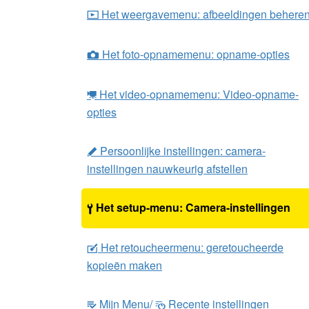
Het weergavemenu: afbeeldingen behere
D
Het foto-opnamemenu: opname-opties
C
Het video-opnamemenu: Video-opname-
1
opties
Persoonlijke instellingen: camera-
A
instellingen nauwkeurig afstellen
Het setup-menu: Camera-instellingen
B
Het retoucheermenu: geretoucheerde
N
kopieën maken
Mijn Menu/
Recente instellingen
m
O