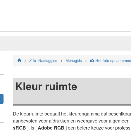
Z fc- Naslaggids
Menugids
Het foto-opnamemen
C
Kleur ruimte
De kleurruimte bepaalt het kleurengamma dat beschikbaar
aanbevolen voor afdrukken en weergave voor algemeen 
sRGB
], is [
Adobe RGB
] een betere keuze voor profess