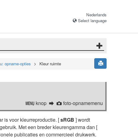
Nederlands
Select language
u: opname-opties
Kleur ruimte
knop
foto-opnamemenu
G
C
 is voor kleurreproductie. [
sRGB
] wordt
gebruik. Met een breder kleurengamma dan [
ionele publicaties en commercieel drukwerk.