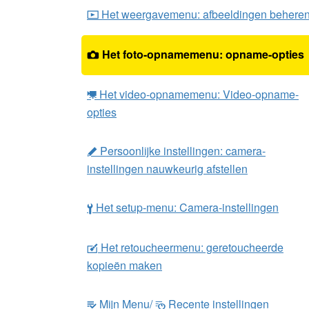
Het weergavemenu: afbeeldingen behere
D
Het foto-opnamemenu: opname-opties
C
Het video-opnamemenu: Video-opname-
1
opties
Persoonlijke instellingen: camera-
A
instellingen nauwkeurig afstellen
Het setup-menu: Camera-instellingen
B
Het retoucheermenu: geretoucheerde
N
kopieën maken
Mijn Menu/
Recente instellingen
m
O