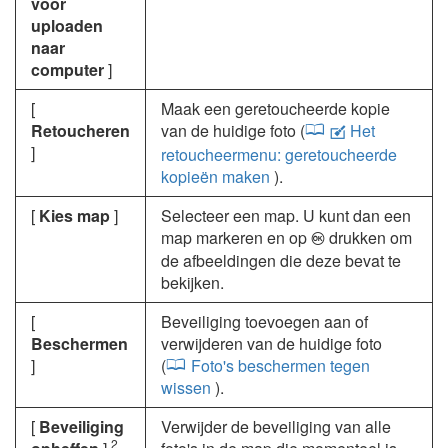
voor
uploaden
naar
computer
]
[
Maak een geretoucheerde kopie
Retoucheren
van de huidige foto (
Het
N
]
retoucheermenu: geretoucheerde
kopieën maken
).
[
Kies map
]
Selecteer een map. U kunt dan een
map markeren en op
drukken om
J
de afbeeldingen die deze bevat te
bekijken.
[
Beveiliging toevoegen aan of
Beschermen
verwijderen van de huidige foto
]
(
Foto's beschermen tegen
wissen
).
[
Beveiliging
Verwijder de beveiliging van alle
2