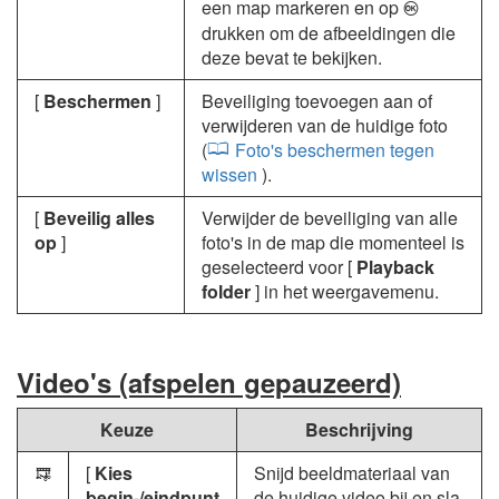
een map markeren en op
J
drukken om de afbeeldingen die
deze bevat te bekijken.
[
Beschermen
]
Beveiliging toevoegen aan of
verwijderen van de huidige foto
(
Foto's beschermen tegen
wissen
).
[
Beveilig alles
Verwijder de beveiliging van alle
op
]
foto's in de map die momenteel is
geselecteerd voor [
Playback
folder
] in het weergavemenu.
Video's (afspelen gepauzeerd)
Keuze
Beschrijving
[
Kies
Snijd beeldmateriaal van
9
begin-/eindpunt
de huidige video bij en sla