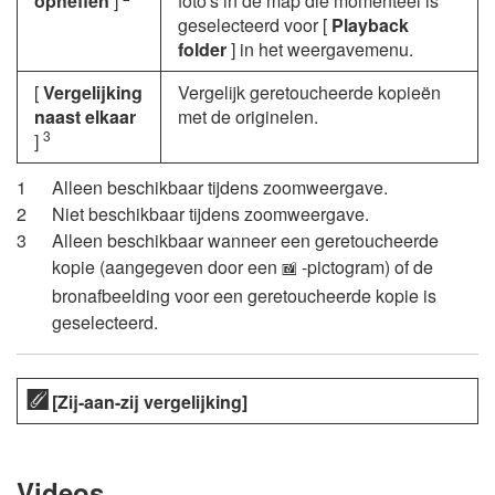
opheffen
]
foto's in de map die momenteel is
geselecteerd voor [
Playback
folder
] in het weergavemenu.
[
Vergelijking
Vergelijk geretoucheerde kopieën
naast elkaar
met de originelen.
3
]
Alleen beschikbaar tijdens zoomweergave.
Niet beschikbaar tijdens zoomweergave.
Alleen beschikbaar wanneer een geretoucheerde
kopie (aangegeven door een
-pictogram) of de
p
bronafbeelding voor een geretoucheerde kopie is
geselecteerd.
[Zij-aan-zij vergelijking]
Videos