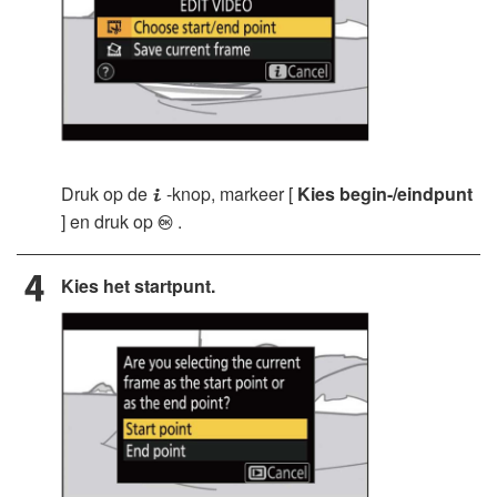
Druk op de
-knop, markeer [
Kies begin-/eindpunt
i
] en druk op
.
J
Kies het startpunt.