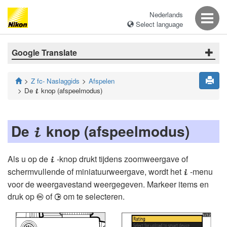
Nederlands
Select language
Google Translate
Z fc- Naslaggids
Afspelen
De
knop (afspeelmodus)
i
De
knop (afspeelmodus)
i
Als u op de
-knop drukt tijdens zoomweergave of
i
schermvullende of miniatuurweergave, wordt het
-menu
i
voor de weergavestand weergegeven. Markeer items en
druk op
of
om te selecteren.
J
2