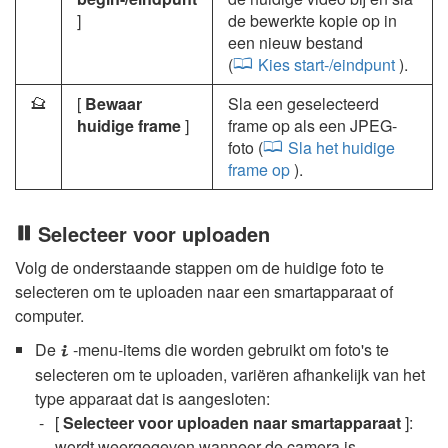
]
de bewerkte kopie op in
een nieuw bestand
(
Kies start-/eindpunt
).
[
Bewaar
Sla een geselecteerd
4
huidige frame
]
frame op als een JPEG-
foto (
Sla het huidige
frame op
).
Selecteer voor uploaden
Volg de onderstaande stappen om de huidige foto te
selecteren om te uploaden naar een smartapparaat of
computer.
De
-menu-items die worden gebruikt om foto's te
i
selecteren om te uploaden, variëren afhankelijk van het
type apparaat dat is aangesloten:
[
Selecteer voor uploaden naar smartapparaat
]:
wordt weergegeven wanneer de camera is