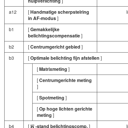
hulpverlichting
]
a12
[
Handmatige scherpstelring
in AF-modus
]
b1
[
Gemakkelijke
belichtingscompensatie
]
b2
[
Centrumgericht gebied
]
b3
[
Optimale belichting fijn afstellen
]
[
Matrixmeting
]
[
Centrumgerichte meting
]
[
Spotmeting
]
[
Op hoge lichten gerichte
meting
]
b4
[
-stand belichtingscomp.
]
b