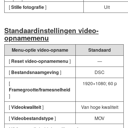
[
Stille fotografie
]
Uit
Standaardinstellingen video-
opnamemenu
Menu-optie video-opname
Standaard
[
Reset video-opnamemenu
]
—
[
Bestandsnaamgeving
]
DSC
[
1920×1080; 60 p
Framegrootte/framesnelheid
]
[
Videokwaliteit
]
Van hoge kwaliteit
[
Videobestandstype
]
MOV