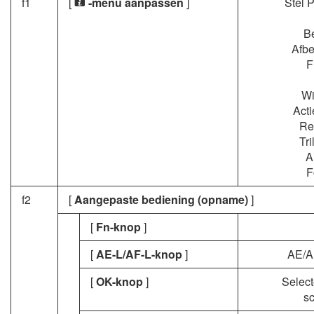
f1
[
-menu aanpassen
]
Stel P
i
Be
Afbe
F
Wi
Acti
Re
Tri
A
F
f2
[
Aangepaste bediening (opname)
]
[
Fn-knop
]
[
AE-L/AF-L-knop
]
AE/A
[
OK-knop
]
Select
sc