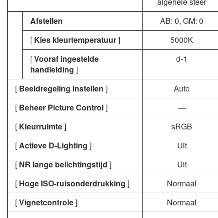
algehele sfeer
Afstellen
AB: 0, GM: 0
[
Kies kleurtemperatuur
]
5000K
[
Vooraf ingestelde
d-1
handleiding
]
[
Beeldregeling instellen
]
Auto
[
Beheer Picture Control
]
—
[
Kleurruimte
]
sRGB
[
Actieve D-Lighting
]
Uit
[
NR lange belichtingstijd
]
Uit
[
Hoge ISO-ruisonderdrukking
]
Normaal
[
Vignetcontrole
]
Normaal