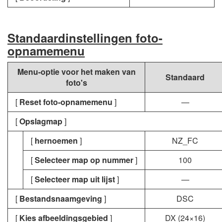
Standaardinstellingen foto-
opnamemenu
Menu-optie voor het maken van
Standaard
foto's
[
Reset foto-opnamemenu
]
—
[
Opslagmap
]
[
hernoemen
]
NZ_FC
[
Selecteer map op nummer
]
100
[
Selecteer map uit lijst
]
—
[
Bestandsnaamgeving
]
DSC
[
Kies afbeeldingsgebied
]
DX (24×16)