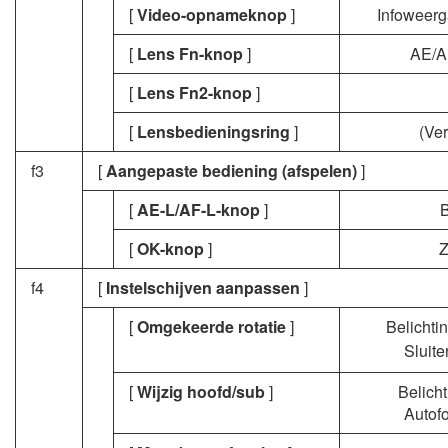
[
Video-opnameknop
]
Infoweerg
[
Lens Fn-knop
]
AE/A
[
Lens Fn2-knop
]
[
Lensbedieningsring
]
(Ver
f3
[
Aangepaste bediening (afspelen)
]
[
AE-L/AF-L-knop
]
[
OK-knop
]
Z
f4
[
Instelschijven aanpassen
]
[
Omgekeerde rotatie
]
Belichti
Sluite
[
Wijzig hoofd/sub
]
Belicht
Autofo