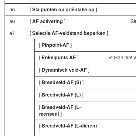
a5
[
Sla punten op oriëntatie op
]
a6
[
AF activering
]
Sl
a7
[
Selectie AF-veldstand beperken
]
[
Pinpoint-AF
]
[
Enkelpunts AF
]
(kan niet 
L
[
Dynamisch veld-AF
]
[
Breedveld-AF (S)
]
[
Breedveld-AF (L)
]
[
Breedveld-AF (L-
mensen)
]
[
Breedveld-AF (L-dieren)
]