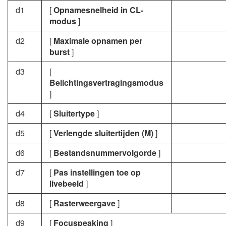
d1
[
Opnamesnelheid in CL-
modus
]
d2
[
Maximale opnamen per
burst
]
d3
[
Belichtingsvertragingsmodus
]
d4
[
Sluitertype
]
d5
[
Verlengde sluitertijden (M)
]
d6
[
Bestandsnummervolgorde
]
d7
[
Pas instellingen toe op
livebeeld
]
d8
[
Rasterweergave
]
d9
[
Focuspeaking
]