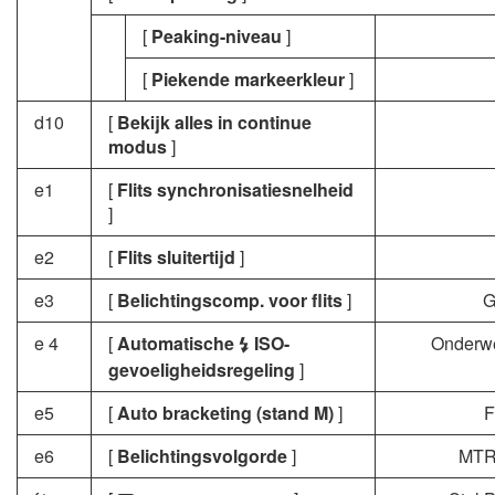
[
Peaking-niveau
]
[
Piekende markeerkleur
]
d10
[
Bekijk alles in continue
modus
]
e1
[
Flits synchronisatiesnelheid
]
e2
[
Flits sluitertijd
]
e3
[
Belichtingscomp. voor flits
]
G
e 4
[
Automatische
ISO-
Onderwe
c
gevoeligheidsregeling
]
e5
[
Auto bracketing (stand M)
]
F
e6
[
Belichtingsvolgorde
]
MTR 