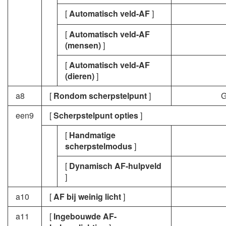
[
Automatisch veld-AF
]
[
Automatisch veld-AF
(mensen)
]
[
Automatisch veld-AF
(dieren)
]
a8
[
Rondom scherpstelpunt
]
G
een9
[
Scherpstelpunt opties
]
[
Handmatige
scherpstelmodus
]
[
Dynamisch AF-hulpveld
]
a10
[
AF bij weinig licht
]
a11
[
Ingebouwde AF-