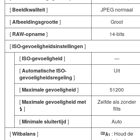
[
Beeldkwaliteit
]
JPEG normaal
[
Afbeeldingsgrootte
]
Groot
[
RAW-opname
]
14-bits
[
ISO-gevoeligheidsinstellingen
]
[
ISO-gevoeligheid
]
—
[
Automatische ISO-
Uit
gevoeligheidsregeling
]
[
Maximale gevoeligheid
]
51200
[
Maximale gevoeligheid met
Zelfde als zonder
]
flits
c
[
Minimale sluitertijd
]
Auto
[
Witbalans
]
: Houd de
j