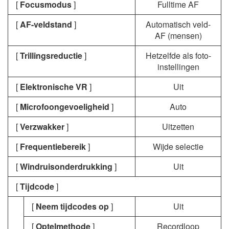
[
Focusmodus
]
Fulltime AF
[
AF-veldstand
]
Automatisch veld-
AF (mensen)
[
Trillingsreductie
]
Hetzelfde als foto-
instellingen
[
Elektronische VR
]
Uit
[
Microfoongevoeligheid
]
Auto
[
Verzwakker
]
Uitzetten
[
Frequentiebereik
]
Wijde selectie
[
Windruisonderdrukking
]
Uit
[
Tijdcode
]
[
Neem tijdcodes op
]
Uit
[
Optelmethode
]
Recordloop