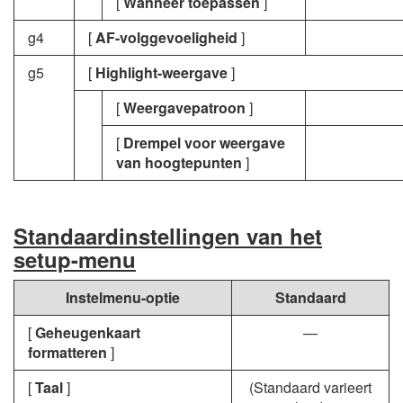
[
Wanneer toepassen
]
g4
[
AF-volggevoeligheid
]
g5
[
Highlight-weergave
]
[
Weergavepatroon
]
[
Drempel voor weergave
van hoogtepunten
]
Standaardinstellingen van het
setup-menu
Instelmenu-optie
Standaard
[
Geheugenkaart
—
formatteren
]
[
Taal
]
(Standaard varieert