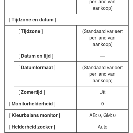
per land van
aankoop)
[
Tijdzone en datum
]
[
Tijdzone
]
(Standaard varieert
per land van
aankoop)
[
Datum en tijd
]
—
[
Datumformaat
]
(Standaard varieert
per land van
aankoop)
[
Zomertijd
]
Uit
[
Monitorhelderheid
]
0
[
Kleurbalans monitor
]
AB: 0, GM: 0
[
Helderheid zoeker
]
Auto