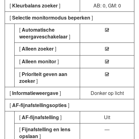
[
Kleurbalans zoeker
]
AB: 0, GM: 0
[
Selectie monitormodus beperken
]
[
Automatische
M
weergaveschakelaar
]
[
Alleen zoeker
]
M
[
Alleen monitor
]
M
[
Prioriteit geven aan
M
zoeker
]
[
Informatieweergave
]
Donker op licht
[
AF-fijnafstellingsopties
]
[
AF-fijnafstelling
]
Uit
[
Fijnafstelling en lens
—
opslaan
]