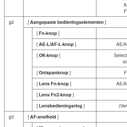
A
F
g2
[
Aangepaste bedieningselementen
]
[
Fn-knop
]
[
AE-L/AF-L-knop
]
AE/A
[
OK-knop
]
Select
sc
[
Ontspanknop
]
F
[
Lens Fn-knop
]
AE/A
[
Lens Fn2-knop
]
[
Lensbedieningsring
]
(Ver
g3
[
AF-snelheid
]