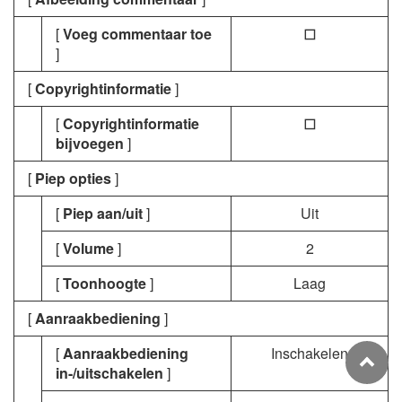
[
Voeg commentaar toe
U
]
[
Copyrightinformatie
]
[
Copyrightinformatie
U
bijvoegen
]
[
Piep opties
]
[
Piep aan/uit
]
Uit
[
Volume
]
2
[
Toonhoogte
]
Laag
[
Aanraakbediening
]
[
Aanraakbediening
Inschakelen
in-/uitschakelen
]