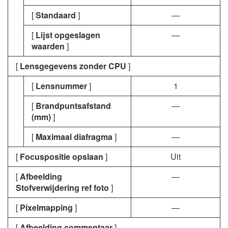
[
Standaard
]
—
[
Lijst opgeslagen
—
waarden
]
[
Lensgegevens zonder CPU
]
[
Lensnummer
]
1
[
Brandpuntsafstand
—
(mm)
]
[
Maximaal diafragma
]
—
[
Focuspositie opslaan
]
Uit
[
Afbeelding
—
Stofverwijdering ref foto
]
[
Pixelmapping
]
—
[
Afbeelding commentaar
]