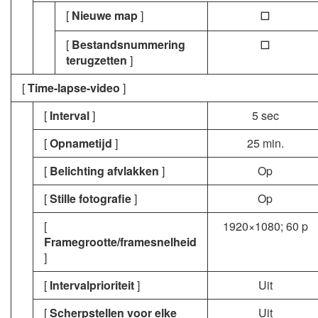
[
Nieuwe map
]
U
[
Bestandsnummering
U
terugzetten
]
[
Time-lapse-video
]
[
Interval
]
5 sec
[
Opnametijd
]
25 min.
[
Belichting afvlakken
]
Op
[
Stille fotografie
]
Op
[
1920×1080; 60 p
Framegrootte/framesnelheid
]
[
Intervalprioriteit
]
Uit
[
Scherpstellen voor elke
Uit