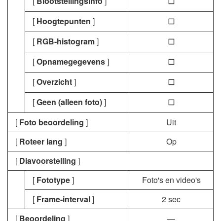
[
Blootstellingsinfo
]
U
[
Hoogtepunten
]
U
[
RGB-histogram
]
U
[
Opnamegegevens
]
U
[
Overzicht
]
U
[
Geen (alleen foto)
]
U
[
Foto beoordeling
]
Uit
[
Roteer lang
]
Op
[
Diavoorstelling
]
[
Fototype
]
Foto's en video's
[
Frame-interval
]
2 sec
[
Beoordeling
]
—