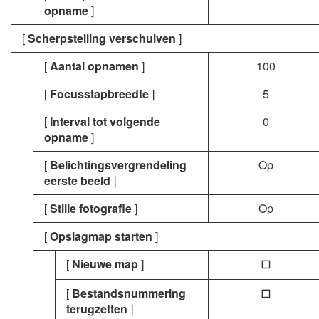
opname
]
[
Scherpstelling verschuiven
]
[
Aantal opnamen
]
100
[
Focusstapbreedte
]
5
[
Interval tot volgende
0
opname
]
[
Belichtingsvergrendeling
Op
eerste beeld
]
[
Stille fotografie
]
Op
[
Opslagmap starten
]
[
Nieuwe map
]
U
[
Bestandsnummering
U
terugzetten
]