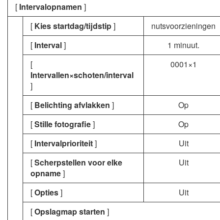
[
Intervalopnamen
]
[
Kies startdag/tijdstip
]
nutsvoorzieningen
[
Interval
]
1 minuut.
[
0001×1
Intervallen×schoten/interval
]
[
Belichting afvlakken
]
Op
[
Stille fotografie
]
Op
[
Intervalprioriteit
]
Uit
[
Scherpstellen voor elke
Uit
opname
]
[
Opties
]
Uit
[
Opslagmap starten
]