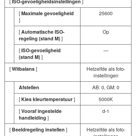
[
ISO-gevoeligheidsinstellingen
]
[
Maximale gevoeligheid
25600
]
[
Automatische ISO-
Op
regeling (stand M)
]
[
ISO-gevoeligheid
—
(stand M)
]
[
Witbalans
]
Hetzelfde als foto-
instellingen
Afstellen
AB: 0, GM: 0
[
Kies kleurtemperatuur
]
5000K
[
Vooraf ingestelde
d-1
handleiding
]
[
Beeldregeling instellen
]
Hetzelfde als foto-