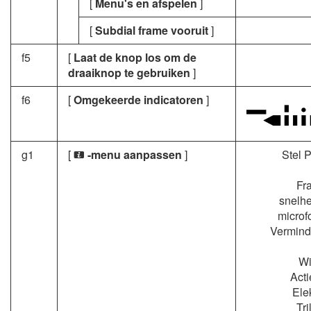
[
Menu's en afspelen
]
[
Subdial frame vooruit
]
f5
[
Laat de knop los om de
draaiknop te gebruiken
]
f6
[
Omgekeerde indicatoren
]
g1
[
-menu aanpassen
]
Stel P
i
Fr
snelhe
microf
Verminde
Wi
Acti
Ele
Tri