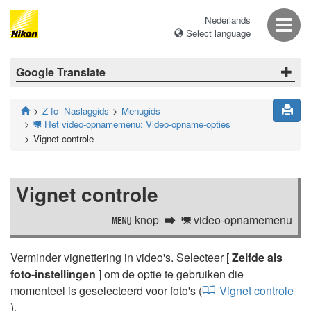
Nederlands
Select language
Google Translate
Z fc- Naslaggids
Menugids
Het video-opnamemenu: Video-opname-opties
1
Vignet controle
Vignet controle
knop
video-opnamemenu
G
1
Verminder vignettering in video's. Selecteer [
Zelfde als
foto-instellingen
] om de optie te gebruiken die
momenteel is geselecteerd voor foto's (
Vignet controle
).