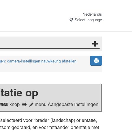
Nederlands
Select language
gen: camera-instellingen nauwkeurig afstellen
tatie op
knop
menu Aangepaste instellingen
G
A
electeerd voor "brede" (landschap) oriëntatie,
htsom gedraaid, en voor "staande" oriëntatie met