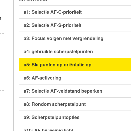
a1: Selectie AF-C-prioriteit
t
a2: Selectie AF-S-prioriteit
a3: Focus volgen met vergrendeling
a4: gebruikte scherpstelpunten
a5: Sla punten op oriëntatie op
a6: AF-activering
a7: Selectie AF-veldstand beperken
a8: Rondom scherpstelpunt
a9: Scherpstelpuntopties
a10: AF bij weinig licht