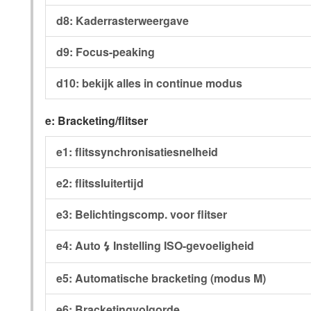
d8: Kaderrasterweergave
d9: Focus-peaking
d10: bekijk alles in continue modus
e: Bracketing/flitser
e1: flitssynchronisatiesnelheid
e2: flitssluitertijd
e3: Belichtingscomp. voor flitser
e4: Auto
Instelling ISO-gevoeligheid
c
e5: Automatische bracketing (modus M)
e6: Bracketingvolgorde