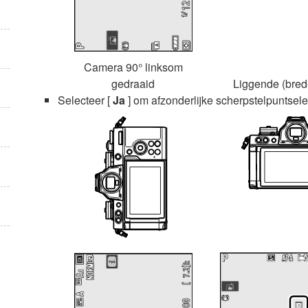
Camera 90° linksom
gedraaid
Liggende (brede
Selecteer [
Ja
] om afzonderlijke scherpstelpuntselec