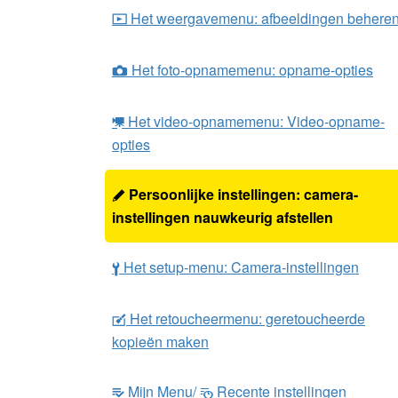
Het weergavemenu: afbeeldingen behere
D
Het foto-opnamemenu: opname-opties
C
Het video-opnamemenu: Video-opname-
1
opties
Persoonlijke instellingen: camera-
A
instellingen nauwkeurig afstellen
Het setup-menu: Camera-instellingen
B
Het retoucheermenu: geretoucheerde
N
kopieën maken
Mijn Menu/
Recente instellingen
m
O