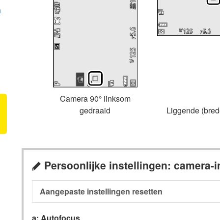
n
Camera 90° linksom
gedraaid
Liggende (brede
Persoonlijke instellingen: camera-i
A
Aangepaste instellingen resetten
a: Autofocus