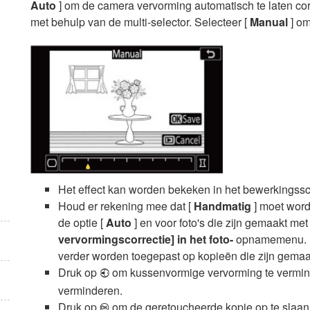
Auto
] om de camera vervorming automatisch te laten co
met behulp van de multi-selector. Selecteer [
Manual
] om
Het effect kan worden bekeken in het bewerkingss
Houd er rekening mee dat [
Handmatig
] moet word
de optie [
Auto
] en voor foto's die zijn gemaakt met
vervormingscorrectie] in het foto-
opnamemenu. Ha
verder worden toegepast op kopieën die zijn gemaa
Druk op
om kussenvormige vervorming te vermi
4
verminderen.
Druk op
om de geretoucheerde kopie op te slaan
J