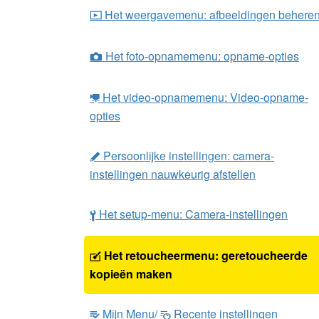
Het weergavemenu: afbeeldingen behere
D
Het foto-opnamemenu: opname-opties
C
Het video-opnamemenu: Video-opname-
1
opties
Persoonlijke instellingen: camera-
A
instellingen nauwkeurig afstellen
Het setup-menu: Camera-instellingen
B
Het retoucheermenu: geretoucheerde
N
kopieën maken
Mijn Menu/
Recente instellingen
m
O