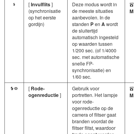
[
Invulflits
]
Deze modus wordt in
I
b
(synchronisatie
de meeste situaties
M
op het eerste
aanbevolen. In de
gordijn)
standen
P
en
A
wordt
de sluitertijd
automatisch ingesteld
op waarden tussen
1/200 sec. (of 1/4000
sec. met automatische
snelle FP-
synchronisatie) en
1/60 sec.
[
Rode-
Gebruik voor
J
b
ogenreductie
]
portretten. Het lampje
M
voor rode-
ogenreductie op de
camera of flitser gaat
branden voordat de
flitser flitst, waardoor