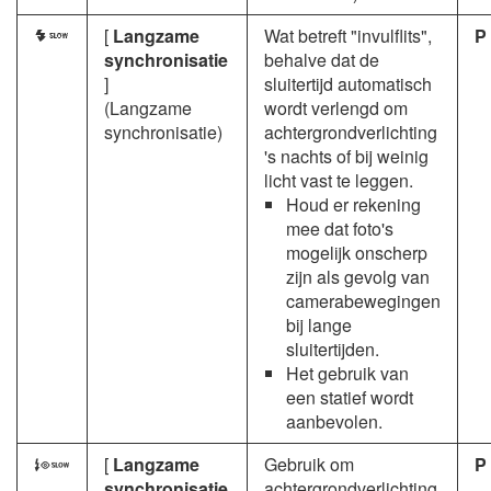
[
Langzame
Wat betreft "invulflits",
P
L
synchronisatie
behalve dat de
]
sluitertijd automatisch
(Langzame
wordt verlengd om
synchronisatie)
achtergrondverlichting
's nachts of bij weinig
licht vast te leggen.
Houd er rekening
mee dat foto's
mogelijk onscherp
zijn als gevolg van
camerabewegingen
bij lange
sluitertijden.
Het gebruik van
een statief wordt
aanbevolen.
[
Langzame
Gebruik om
P
K
synchronisatie
achtergrondverlichting