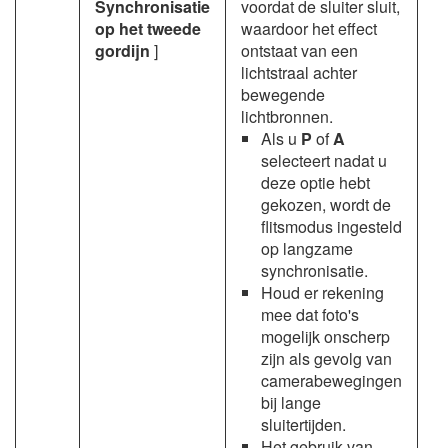
Synchronisatie
voordat de sluiter sluit,
op het tweede
waardoor het effect
gordijn
]
ontstaat van een
lichtstraal achter
bewegende
lichtbronnen.
Als u
P
of
A
selecteert nadat u
deze optie hebt
gekozen, wordt de
flitsmodus ingesteld
op langzame
synchronisatie.
Houd er rekening
mee dat foto's
mogelijk onscherp
zijn als gevolg van
camerabewegingen
bij lange
sluitertijden.
Het gebruik van