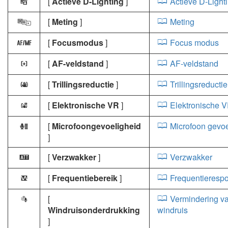
[
Actieve D-Lighting
]
Actieve D-Light
y
[
Meting
]
Meting
w
[
Focusmodus
]
Focus modus
s
[
AF-veldstand
]
AF-veldstand
t
[
Trillingsreductie
]
Trillingsreductie
u
[
Elektronische VR
]
Elektronische 
4
[
Microfoongevoeligheid
Microfoon gevoe
H
]
[
Verzwakker
]
Verzwakker
5
[
Frequentiebereik
]
Frequentieresp
6
[
Vermindering v
7
Windruisonderdrukking
windruis
]