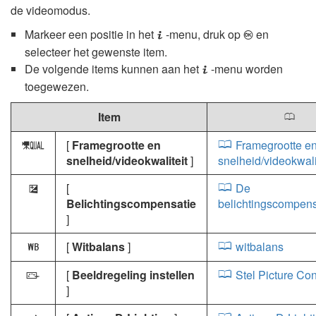
de videomodus.
Markeer een positie in het
-menu, druk op
en
i
J
selecteer het gewenste item.
De volgende items kunnen aan het
-menu worden
i
toegewezen.
Item
0
[
Framegrootte en
Framegrootte e
G
snelheid/videokwaliteit
]
snelheid/videokwali
[
De
E
Belichtingscompensatie
belichtingscompen
]
[
Witbalans
]
witbalans
m
[
Beeldregeling instellen
Stel Picture Con
h
]