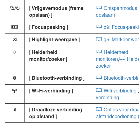
[
Vrijgavemodus (frame
Ontspanmodus 
v
opslaan)
]
opslaan)
[
Focuspeaking
]
d9: Focus-peak
W
[
Highlight-weergave
]
g5: Markeer we
9
[
Helderheid
Helderheid
3
monitor/zoeker
]
monitoren
,
Held
zoeker
[
Bluetooth-verbinding
]
Bluetooth-verbi
Z
[
Wi-Fi-verbinding
]
Wifi verbinding
U
verbinding
[
Draadloze verbinding
Opties voor dra
L
op afstand
]
afstandsbediening 