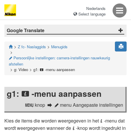
Nederlands
Select language
Google Translate
Z fc- Naslaggids
Menugids
Persoonlijke instellingen: camera-instellingen nauwkeurig
A
afstellen
g: Video
g1:
-menu aanpassen
i
g1:
-menu aanpassen
i
knop
menu Aangepaste instellingen
G
A
Kies de items die worden weergegeven in het
-menu dat
i
wordt weergegeven wanneer de
-knop wordt ingedrukt in
i