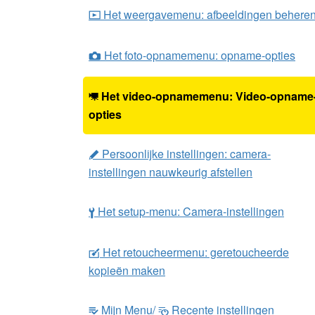
Het weergavemenu: afbeeldingen behere
D
Het foto-opnamemenu: opname-opties
C
Het video-opnamemenu: Video-opname
1
opties
Persoonlijke instellingen: camera-
A
instellingen nauwkeurig afstellen
Het setup-menu: Camera-instellingen
B
Het retoucheermenu: geretoucheerde
N
kopieën maken
Mijn Menu/
Recente instellingen
m
O