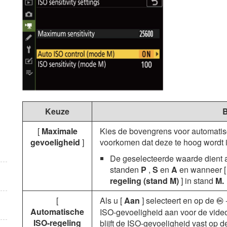
Keuze
B
[
Maximale
Kies de bovengrens voor automatisc
gevoeligheid
]
voorkomen dat deze te hoog wordt i
De geselecteerde waarde dient 
standen
P
,
S
en
A
en wanneer 
regeling (stand M)
] in stand
M.
[
Als u [
Aan
] selecteert en op de
J
Automatische
ISO-gevoeligheid aan voor de vid
ISO-regeling
blijft de ISO-gevoeligheid vast op 