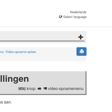
Nederlands
Select language
u: Video-opname-opties
llingen
knop
video-opnamemenu
G
1
us aan.