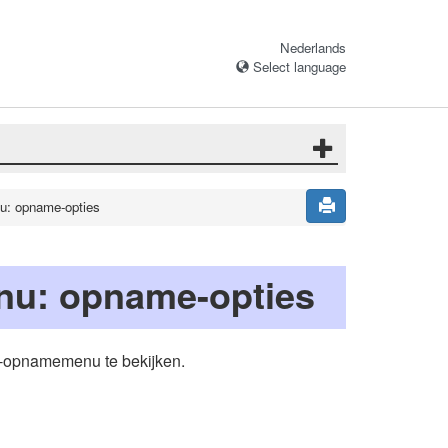
Nederlands
Select language
u: opname-opties
u: opname-opties
o-opnamemenu te bekijken.