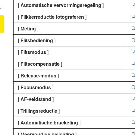
[
Automatische vervormingsregeling
]
n
[
Flikkerreductie fotograferen
]
[
Meting
]
[
Flitsbediening
]
[
Flitsmodus
]
[
Flitscompensatie
]
[
Release-modus
]
[
Focusmodus
]
[
AF-veldstand
]
[
Trillingsreductie
]
[
Automatische bracketing
]
[
Meervoudige belichting
]