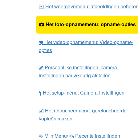
Het weergavemenu: afbeeldingen behere
D
Het foto-opnamemenu: opname-opties
C
Het video-opnamemenu: Video-opname-
1
opties
Persoonlijke instellingen: camera-
A
instellingen nauwkeurig afstellen
Het setup-menu: Camera-instellingen
B
Het retoucheermenu: geretoucheerde
N
kopieën maken
Mijn Menu/
Recente instellingen
m
O