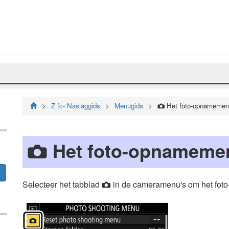
Z fc- Naslaggids
Menugids
Het foto-opnamemen
C
Het foto-opnamemen
C
Selecteer het tabblad
in de cameramenu's om het fot
C