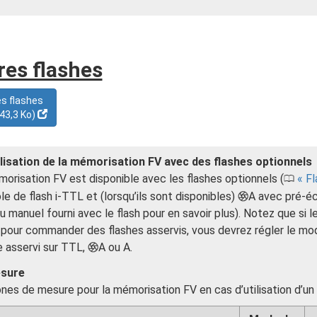
res flashes
s flashes
 43,3 Ko)
ilisation de la mémorisation FV avec des flashes optionnels
orisation FV est disponible avec les flashes optionnels (
Fl
0
le de flash i-TTL et (lorsqu’ils sont disponibles)
A avec pré-écl
q
u manuel fourni avec le flash pour en savoir plus). Notez que si l
é pour commander des flashes asservis, vous devrez régler le mod
 asservi sur TTL,
A ou A.
q
sure
nes de mesure pour la mémorisation FV en cas d’utilisation d’un f