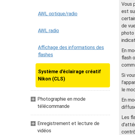
Vous p
est su
AWL optique/radio
certai
de vue
AWL radio
photo 
indica
Affichage des informations des
En mod
flashes
flash 
comm
Système d’éclairage créatif
Si vou
Nikon (CLS)
l’appa
le mod
Photographie en mode
En mod
télécommande
diffus
Les fl
Enregistrement et lecture de
d’atté
vidéos
contrô