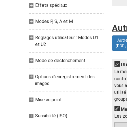
Effets spéciaux
Modes P, S, A et M
Aut
Réglages utilisateur : Modes U1
Autre
et U2
(PDF ;
Mode de déclenchement
Ut
La mém
Options d’enregistrement des
contrô
images
vous a
utilis
groupe
Mise au point
Me
Sensibilité (ISO)
Les zo