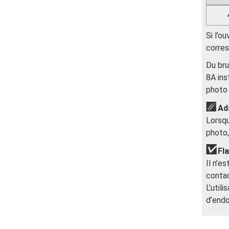
Si l’o
corres
Du bru
8A ins
photo 
Ad
Lorsqu
photo,
Fl
Il n’e
contac
L’util
d’endo