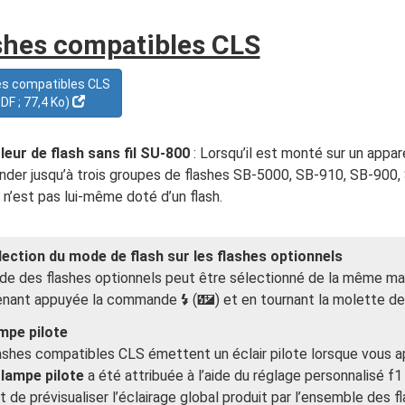
shes compatibles CLS
es compatibles CLS
DF ; 77,4 Ko)
eur de flash sans fil SU-800
: Lorsqu’il est monté sur un appa
er jusqu’à trois groupes de flashes SB-5000, SB-910, SB-900
n’est pas lui-même doté d’un flash.
lection du mode de flash sur les flashes optionnels
e des flashes optionnels peut être sélectionné de la même maniè
enant appuyée la commande
(
) et en tournant la molette d
M
Y
mpe pilote
ashes compatibles CLS émettent un éclair pilote lorsque vous a
lampe pilote
a été attribuée à l’aide du réglage personnalisé f1 
 de prévisualiser l’éclairage global produit par l’ensemble des fla