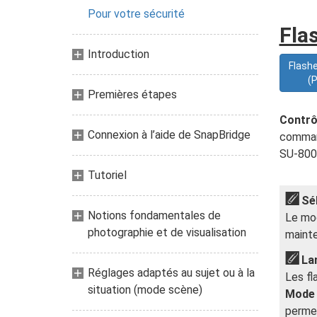
Pour votre sécurité
Fla
Introduction
Flash
(P
Premières étapes
Contrôl
Connexion à l’aide de SnapBridge
command
SU-800 
Tutoriel
Sé
Notions fondamentales de
Le mod
photographie et de visualisation
maint
La
Réglages adaptés au sujet ou à la
Les fl
situation (mode scène)
Mode 
permet