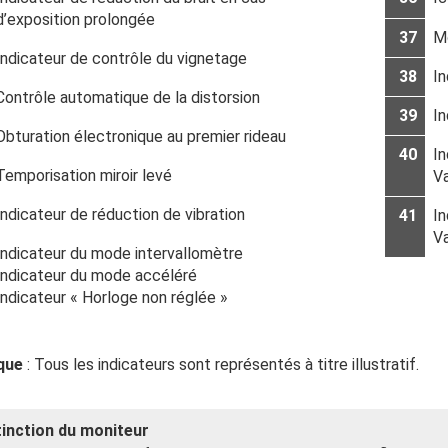
d’exposition prolongée
37
M
Indicateur de contrôle du vignetage
38
In
Contrôle automatique de la distorsion
39
I
Obturation électronique au premier rideau
40
In
Temporisation miroir levé
Va
Indicateur de réduction de vibration
41
In
Va
Indicateur du mode intervallomètre
Indicateur du mode accéléré
Indicateur « Horloge non réglée »
que
: Tous les indicateurs sont représentés à titre illustratif.
tinction du moniteur