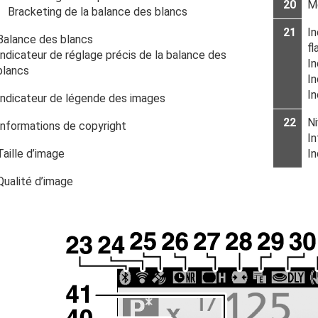
20
M
Bracketing de la balance des blancs
21
In
Balance des blancs
fl
Indicateur de réglage précis de la balance des
In
blancs
In
I
Indicateur de légende des images
22
Ni
Informations de copyright
In
Taille d’image
In
Qualité d’image