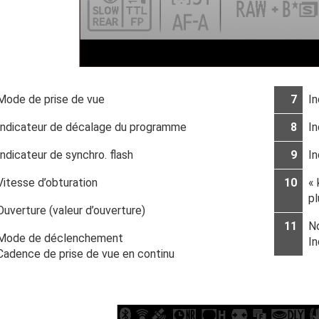
Mode de prise de vue
7
In
Indicateur de décalage du programme
8
In
Indicateur de synchro. flash
9
In
Vitesse d’obturation
10
« 
p
Ouverture (valeur d’ouverture)
11
N
Mode de déclenchement
I
Cadence de prise de vue en continu