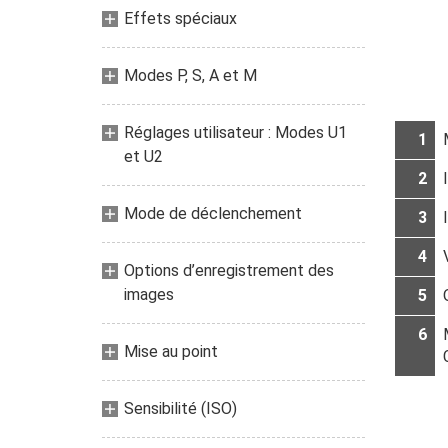
Effets spéciaux
Modes P, S, A et M
Réglages utilisateur : Modes U1
1
et U2
2
Mode de déclenchement
3
4
Options d’enregistrement des
images
5
6
Mise au point
Sensibilité (ISO)