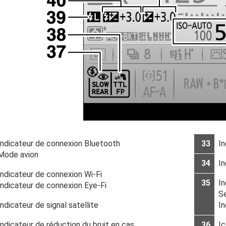
Indicateur de connexion Bluetooth
33
In
Mode avion
34
In
Indicateur de connexion Wi-Fi
35
In
Indicateur de connexion Eye-Fi
Se
Indicateur de signal satellite
In
Indicateur de réduction du bruit en cas
36
I