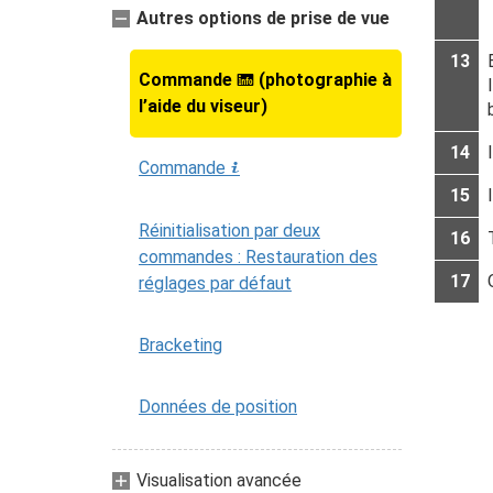
Autres options de prise de vue
13
Commande
(photographie à
R
l’aide du viseur)
14
Commande
i
15
Réinitialisation par deux
16
commandes : Restauration des
17
réglages par défaut
Bracketing
Données de position
Visualisation avancée