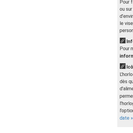
Pour f
ou sur
d’envi
le vis
person
In
Pour m
infor
Ic
L’horl
dès qu
d’alim
permet
l’horl
l’opti
date