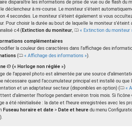
aire disparaître les informations de prise de vue ou de flash d
 le déclencheur à mi-course. Le moniteur s’éteint automatiquem
ron 4 secondes. Le moniteur s’éteint également si vous occultez
eur. Pour choisir la durée au bout de laquelle le moniteur s’étei
nalisé c4 (
Extinction du moniteur
,
Extinction du moniteur
0
formations complémentaires
odifier la couleur des caractères dans l’affichage des informat
mations
(
Affichage des informations
).
0
ône
(« Horloge non réglée »)
Y
oge de l’appareil photo est alimentée par une source d’alimenta
e nécessaire quand l’accumulateur principal est installé ou que 
entation et un adaptateur secteur (disponibles en option) (
A
0
tent d’alimenter l’horloge pendant environ trois mois. Si l’icône
oge a été réinitialisée : la date et l’heure enregistrées avec les 
on
Fuseau horaire et date
>
Date et heure
du menu Configuration
).