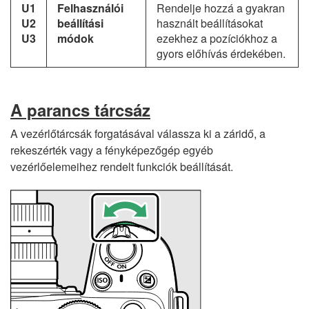
U1
Felhasználói
Rendelje hozzá a gyakran
U2
beállítási
használt beállításokat
U3
módok
ezekhez a pozíciókhoz a
gyors előhívás érdekében.
A parancs tárcsáz
A vezérlőtárcsák forgatásával válassza ki a záridő, a
rekeszérték vagy a fényképezőgép egyéb
vezérlőelemeihez rendelt funkciók beállítását.