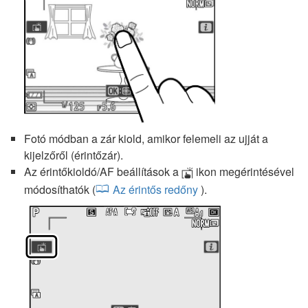
Fotó módban a zár kiold, amikor felemeli az ujját a
kijelzőről (érintőzár).
Az érintőkioldó/AF beállítások a
ikon megérintésével
W
módosíthatók (
Az érintős redőny
).