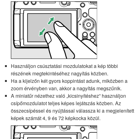
Használjon csúsztatási mozdulatokat a kép többi
részének megtekintéséhez nagyítás közben.
Ha a kijelzőn két gyors koppintást adunk, miközben a
zoom érvényben van, akkor a nagyítás megszűnik.
A miniatűr nézethez való „kicsinyítéshez” használjon
csípőmozdulatot teljes képes lejátszás közben. Az
összecsípéssel és nyújtással válassza ki a megjelenített
képek számát 4, 9 és 72 képkocka közül.