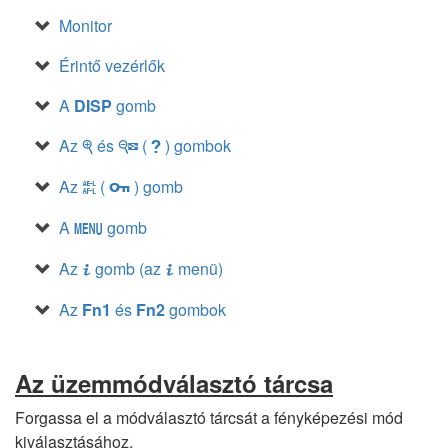
Monitor
Érintő vezérlők
A
DISP
gomb
Az
és
(
) gombok
X
W
Q
Az
(
) gomb
A
g
A
gomb
G
Az
gomb (az
menü)
i
i
Az
Fn1
és
Fn2
gombok
Az üzemmódválasztó tárcsa
Forgassa el a módválasztó tárcsát a fényképezési mód
kiválasztásához.