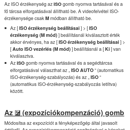
Az ISO érzékenység az
gomb nyomva tartásával és a
S
fő tárcsa elforgatásával állítható be. A videofelvétel ISO-
érzékenysége csak
M
módban állítható be.
Az [
ISO érzékenység beállításai
] > [
ISO
érzékenység (M mód)
] beállításnál kiválasztott érték
akkor érvényes, ha az [
ISO érzékenység beállításai
] >
[
Auto ISO vezérlés (M mód)
] beállításnál a [
Ki
] van
kiválasztva.
Az
gomb nyomva tartásával és a segédtárcsa
S
elforgatásával választhat az „
ISO AUTO
” (automatikus
ISO-érzékenység-szabályozás) és az „
ISO
”
(automatikus ISO-érzékenység-szabályozás letiltva)
között.
Az
(expozíciókompenzáció) gomb
E
Módosítsa az expozíciót a fényképezőgép által javasolt
értékről. Az expozíciókompenzáció segítségével a képeket