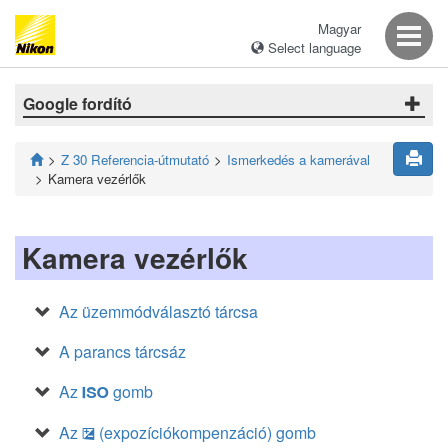
Magyar
Select language
Google fordító
Z 30 Referencia-útmutató
Ismerkedés a kamerával
Kamera vezérlők
Kamera vezérlők
Az üzemmódválasztó tárcsa
A parancs tárcsáz
Az
gomb
S
Az
(expozíciókompenzáció) gomb
E