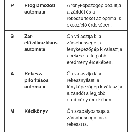
P
Programozott
A fényképezőgép beállítja
automata
a záridőt és a
rekeszértéket az optimális
expozíció érdekében.
S
Zár-
Ön választja ki a
előválasztásos
zársebességet; a
automata
fényképezőgép kiválasztja
a rekeszt a legjobb
eredmény érdekében.
A
Rekesz-
Ön választja ki a
prioritásos
rekesznyílást; a
automata
fényképezőgép kiválasztja
a záridőt a legjobb
eredmény érdekében.
M
Kézikönyv
Ön szabályozhatja a
zársebességet és a
rekeszt is.