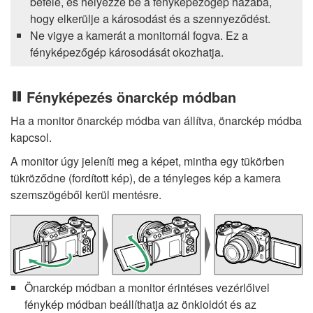
befelé, és helyezze be a fényképezőgép házába,
hogy elkerülje a károsodást és a szennyeződést.
Ne vigye a kamerát a monitornál fogva. Ez a
fényképezőgép károsodását okozhatja.
Fényképezés önarckép módban
Ha a monitor önarckép módba van állítva, önarckép módba
kapcsol.
A monitor úgy jeleníti meg a képet, mintha egy tükörben
tükröződne (fordított kép), de a tényleges kép a kamera
szemszögéből kerül mentésre.
Önarckép módban a monitor érintéses vezérlőivel
fénykép módban beállíthatja az önkioldót és az