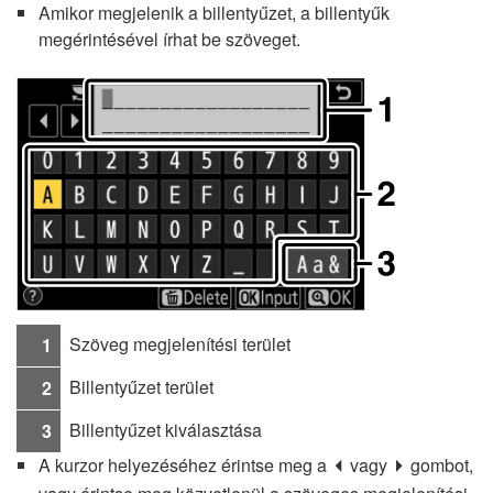
Amikor megjelenik a billentyűzet, a billentyűk
megérintésével írhat be szöveget.
Szöveg megjelenítési terület
1
Billentyűzet terület
2
Billentyűzet kiválasztása
3
A kurzor helyezéséhez érintse meg a
vagy
gombot,
e
f