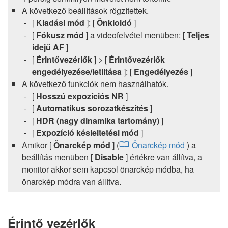
A következő beállítások rögzítettek.
[
Kiadási mód
]: [
Önkioldó
]
[
Fókusz mód
] a videofelvétel menüben: [
Teljes
idejű AF
]
[
Érintővezérlők
] > [
Érintővezérlők
engedélyezése/letiltása
]: [
Engedélyezés
]
A következő funkciók nem használhatók.
[
Hosszú expozíciós NR
]
[
Automatikus sorozatkészítés
]
[
HDR (nagy dinamika tartomány)
]
[
Expozíció késleltetési mód
]
Amikor [
Önarckép mód
] (
Önarckép mód
) a
beállítás menüben [
Disable
] értékre van állítva, a
monitor akkor sem kapcsol önarckép módba, ha
önarckép módra van állítva.
Érintő vezérlők