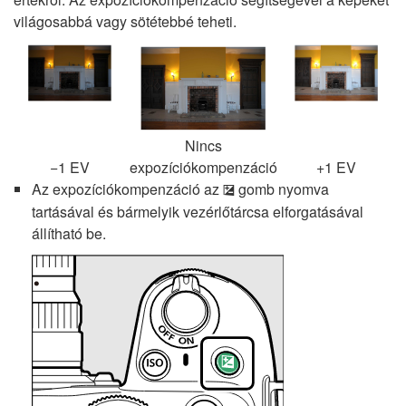
világosabbá vagy sötétebbé teheti.
Nincs
−1 EV
expozíciókompenzáció
+1 EV
Az expozíciókompenzáció az
gomb nyomva
E
tartásával és bármelyik vezérlőtárcsa elforgatásával
állítható be.