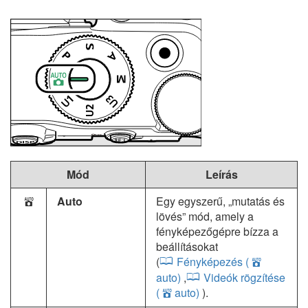
Mód
Leírás
Auto
Egy egyszerű, „mutatás és
b
lövés” mód, amely a
fényképezőgépre bízza a
beállításokat
(
Fényképezés (
b
auto)
,
Videók rögzítése
(
auto)
).
b