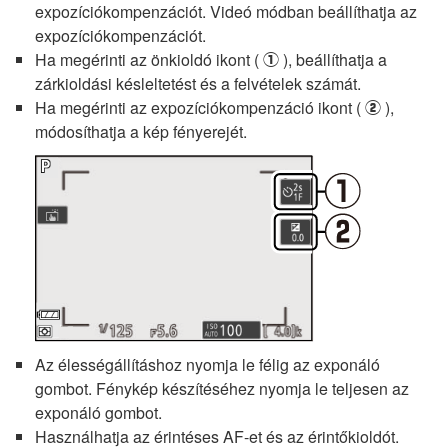
expozíciókompenzációt. Videó módban beállíthatja az
expozíciókompenzációt.
Ha megérinti az önkioldó ikont (
), beállíthatja a
q
zárkioldási késleltetést és a felvételek számát.
Ha megérinti az expozíciókompenzáció ikont (
),
w
módosíthatja a kép fényerejét.
Az élességállításhoz nyomja le félig az exponáló
gombot. Fénykép készítéséhez nyomja le teljesen az
exponáló gombot.
Használhatja az érintéses AF-et és az érintőkioldót.