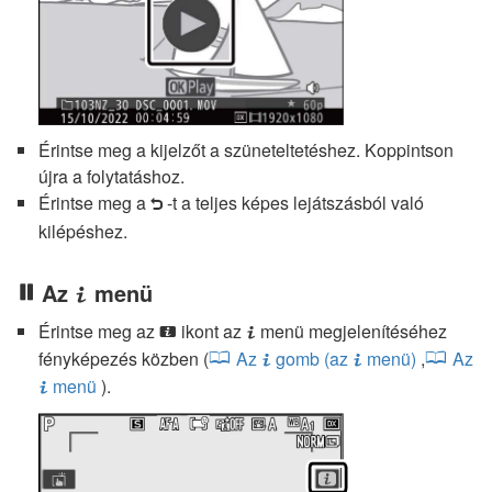
Érintse meg a kijelzőt a szüneteltetéshez. Koppintson
újra a folytatáshoz.
Érintse meg a
-t a teljes képes lejátszásból való
Z
kilépéshez.
Az
menü
i
Érintse meg az
ikont az
menü megjelenítéséhez
i
i
fényképezés közben (
Az
gomb (az
menü)
,
Az
i
i
menü
).
i