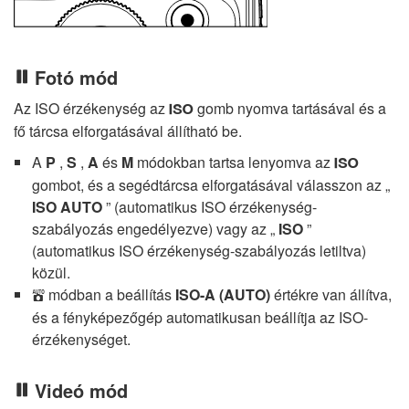
Fotó mód
Az ISO érzékenység az
gomb nyomva tartásával és a
S
fő tárcsa elforgatásával állítható be.
A
P
,
S
,
A
és
M
módokban tartsa lenyomva az
S
gombot, és a segédtárcsa elforgatásával válasszon az „
ISO AUTO
” (automatikus ISO érzékenység-
szabályozás engedélyezve) vagy az „
ISO
”
(automatikus ISO érzékenység-szabályozás letiltva)
közül.
módban a beállítás
ISO-A (AUTO)
értékre van állítva,
b
és a fényképezőgép automatikusan beállítja az ISO-
érzékenységet.
Videó mód