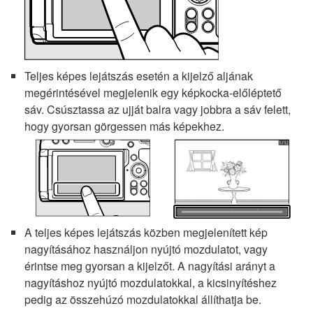
Teljes képes lejátszás esetén a kijelző aljának
megérintésével megjelenik egy képkocka-előléptető
sáv. Csúsztassa az ujját balra vagy jobbra a sáv felett,
hogy gyorsan görgessen más képekhez.
A teljes képes lejátszás közben megjelenített kép
nagyításához használjon nyújtó mozdulatot, vagy
érintse meg gyorsan a kijelzőt. A nagyítási arányt a
nagyításhoz nyújtó mozdulatokkal, a kicsinyítéshez
pedig az összehúzó mozdulatokkal állíthatja be.