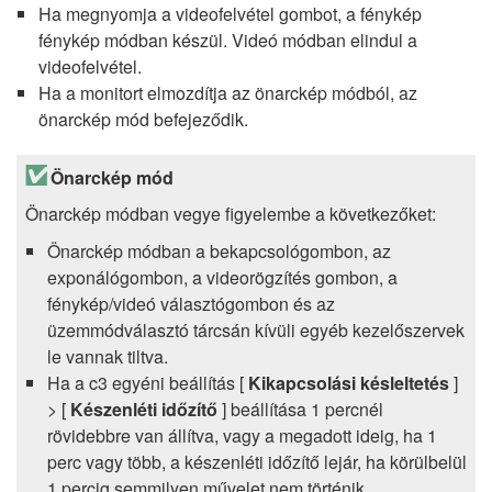
Ha megnyomja a videofelvétel gombot, a fénykép
fénykép módban készül. Videó módban elindul a
videofelvétel.
Ha a monitort elmozdítja az önarckép módból, az
önarckép mód befejeződik.
Önarckép mód
Önarckép módban vegye figyelembe a következőket:
Önarckép módban a bekapcsológombon, az
exponálógombon, a videorögzítés gombon, a
fénykép/videó választógombon és az
üzemmódválasztó tárcsán kívüli egyéb kezelőszervek
le vannak tiltva.
Ha a c3 egyéni beállítás [
Kikapcsolási késleltetés
]
> [
Készenléti időzítő
] beállítása 1 percnél
rövidebbre van állítva, vagy a megadott ideig, ha 1
perc vagy több, a készenléti időzítő lejár, ha körülbelül
1 percig semmilyen művelet nem történik.