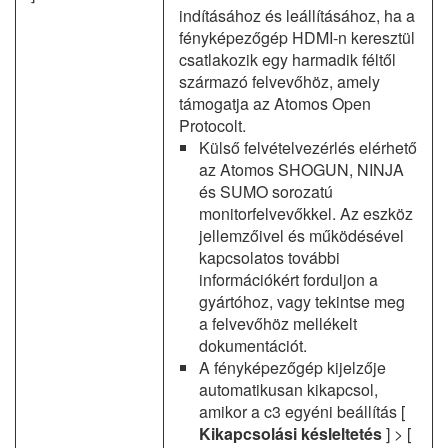
indításához és leállításához, ha a
fényképezőgép HDMI-n keresztül
csatlakozik egy harmadik féltől
származó felvevőhöz, amely
támogatja az Atomos Open
Protocolt.
Külső felvételvezérlés elérhető
az Atomos SHOGUN, NINJA
és SUMO sorozatú
monitorfelvevőkkel. Az eszköz
jellemzőivel és működésével
kapcsolatos további
információkért forduljon a
gyártóhoz, vagy tekintse meg
a felvevőhöz mellékelt
dokumentációt.
A fényképezőgép kijelzője
automatikusan kikapcsol,
amikor a c3 egyéni beállítás [
Kikapcsolási késleltetés
] > [