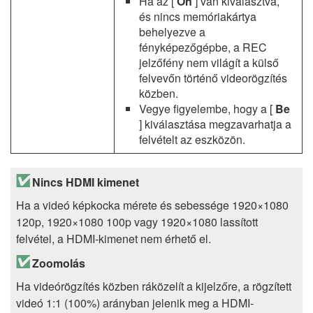
Ha az [
On
] van kiválasztva,
és nincs memóriakártya
behelyezve a
fényképezőgépbe, a REC
jelzőfény nem világít a külső
felvevőn történő videorögzítés
közben.
Vegye figyelembe, hogy a [
Be
] kiválasztása megzavarhatja a
felvételt az eszközön.
Nincs HDMI kimenet
Ha a videó képkocka mérete és sebessége 1920×1080
120p, 1920×1080 100p vagy 1920×1080 lassított
felvétel, a HDMI-kimenet nem érhető el.
Zoomolás
Ha videórögzítés közben ráközelít a kijelzőre, a rögzített
videó 1:1 (100%) arányban jelenik meg a HDMI-