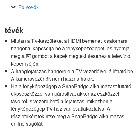
Felvevők
tévék
Miután a TV-készüléket a HDMI bemeneti csatornára
hangolta, kapcsolja be a fényképezőgépet, és nyomja
meg a
gombot a képek megtekintéséhez a televízió
K
képernyőjén.
A hanglejátszás hangereje a TV vezérlőivel állítható be.
A kameravezérlők nem használhatók.
Ha a fényképezőgép a SnapBridge alkalmazást futtató
okoseszközzel van párosítva, akkor az eszközzel
távolról is vezérelhető a lejátszás, miközben a
fényképezőgép TV-hez van csatlakoztatva. A
részletekért tekintse meg a SnapBridge alkalmazás
online súgóját.