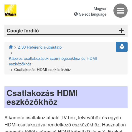
Magyar
Select language
Google fordító
Z 30 Referencia-útmutató
Kábeles csatlakozások számítógépekhez és HDMI
eszközökhöz
Csatlakozás HDMI eszközökhöz
Csatlakozás HDMI
eszközökhöz
A kamera csatlakoztatható TV-hez, felvevőhöz és egyéb
HDMI-csatlakozóval rendelkező eszközökhöz. Használjon
harmadik féltől származó HDMI-kábelt (D típusú). Ezeket