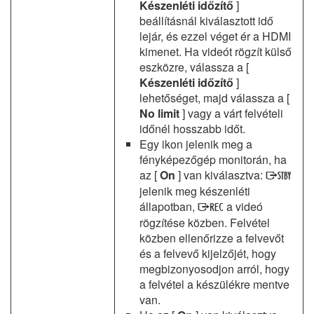
Készenléti időzítő
]
beállításnál kiválasztott idő
lejár, és ezzel véget ér a HDMI
kimenet. Ha videót rögzít külső
eszközre, válassza a [
Készenléti időzítő
]
lehetőséget, majd válassza a [
No limit
] vagy a várt felvételi
időnél hosszabb időt.
Egy ikon jelenik meg a
fényképezőgép monitorán, ha
az [
On
] van kiválasztva:
A
jelenik meg készenléti
állapotban,
a videó
B
rögzítése közben. Felvétel
közben ellenőrizze a felvevőt
és a felvevő kijelzőjét, hogy
megbizonyosodjon arról, hogy
a felvétel a készülékre mentve
van.