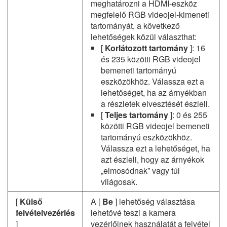
meghatározni a HDMI-eszköz
megfelelő RGB videojel-kimeneti
tartományát, a következő
lehetőségek közül választhat:
[
Korlátozott tartomány
]: 16
és 235 közötti RGB videojel
bemeneti tartományú
eszközökhöz. Válassza ezt a
lehetőséget, ha az árnyékban
a részletek elvesztését észleli.
[
Teljes tartomány
]: 0 és 255
közötti RGB videojel bemeneti
tartományú eszközökhöz.
Válassza ezt a lehetőséget, ha
azt észleli, hogy az árnyékok
„elmosódnak” vagy túl
világosak.
[
Külső
A [
Be
] lehetőség választása
felvételvezérlés
lehetővé teszi a kamera
]
vezérlőinek használatát a felvétel