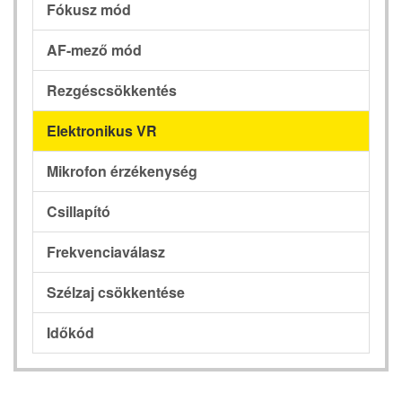
Fókusz mód
AF-mező mód
Rezgéscsökkentés
Elektronikus VR
Mikrofon érzékenység
Csillapító
Frekvenciaválasz
Szélzaj csökkentése
Időkód