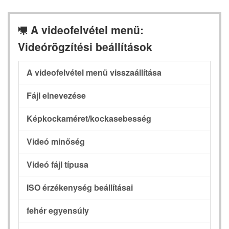
A videofelvétel menü:
1
Videórögzítési beállítások
A videofelvétel menü visszaállítása
Fájl elnevezése
Képkockaméret/kockasebesség
Videó minőség
Videó fájl típusa
ISO érzékenység beállításai
fehér egyensúly