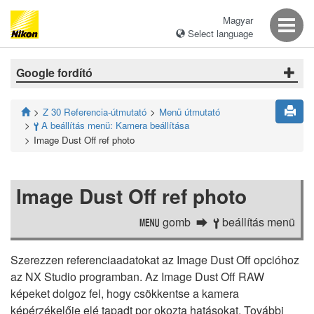
Magyar
Select language
Google fordító
Z 30 Referencia-útmutató
Menü útmutató
A beállítás menü: Kamera beállítása
B
Image Dust Off ref photo
Image Dust Off ref photo
gomb
beállítás menü
G
B
Szerezzen referenciaadatokat az Image Dust Off opcióhoz
az NX Studio programban. Az Image Dust Off RAW
képeket dolgoz fel, hogy csökkentse a kamera
képérzékelője elé tapadt por okozta hatásokat. További