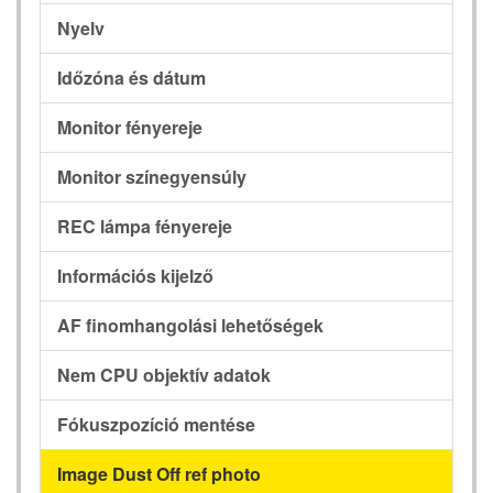
Nyelv
Időzóna és dátum
Monitor fényereje
Monitor színegyensúly
REC lámpa fényereje
Információs kijelző
AF finomhangolási lehetőségek
Nem CPU objektív adatok
Fókuszpozíció mentése
Image Dust Off ref photo