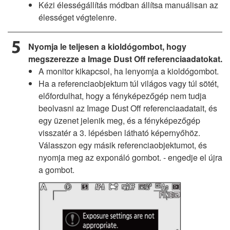
Kézi élességállítás módban állítsa manuálisan az
élességet végtelenre.
Nyomja le teljesen a kioldógombot, hogy
megszerezze a Image Dust Off referenciaadatokat.
A monitor kikapcsol, ha lenyomja a kioldógombot.
Ha a referenciaobjektum túl világos vagy túl sötét,
előfordulhat, hogy a fényképezőgép nem tudja
beolvasni az Image Dust Off referenciaadatait, és
egy üzenet jelenik meg, és a fényképezőgép
visszatér a 3. lépésben látható képernyőhöz.
Válasszon egy másik referenciaobjektumot, és
nyomja meg az exponáló gombot. - engedje el újra
a gombot.