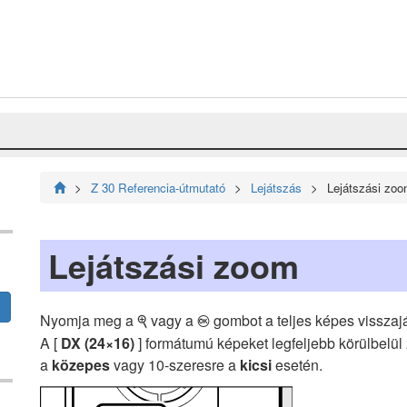
Z 30 Referencia-útmutató
Lejátszás
Lejátszási zo
Lejátszási zoom
Nyomja meg a
vagy a
gombot a teljes képes visszaj
X
J
A [
DX (24×16)
] formátumú képeket legfeljebb körülbelül
a
közepes
vagy 10-szeresre a
kicsi
esetén.