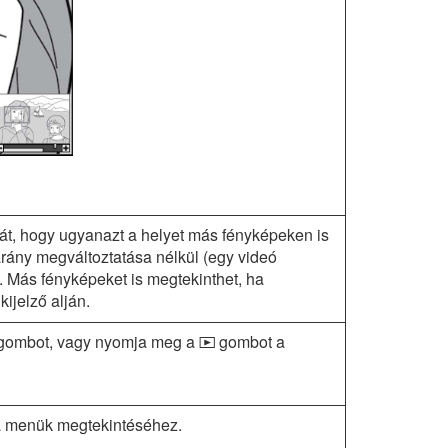
sát, hogy ugyanazt a helyet más fényképeken is
rány megváltoztatása nélkül (egy videó
t). Más fényképeket is megtekinthet, ha
kijelző alján.
ó gombot, vagy nyomja meg a
gombot a
K
 menük megtekintéséhez.