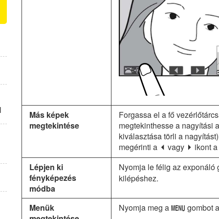
l
Más képek
Forgassa el a fő vezérlőtárc
megtekintése
megtekinthesse a nagyítási a
kiválasztása törli a nagyítás
megérinti a
vagy
ikont a 
e
f
Lépjen ki
Nyomja le félig az exponál
fényképezés
kilépéshez.
módba
Menük
Nyomja meg a
gombot a
G
megtekintése