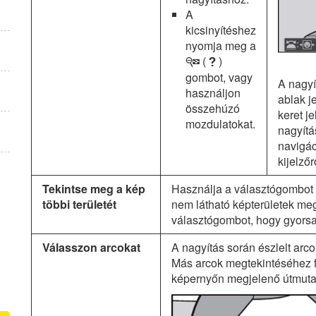
A
kicsinyítéshez
nyomja meg a
(
)
W
Q
gombot, vagy
A nagyí
használjon
ablak j
összehúzó
keret je
mozdulatokat.
nagyítá
navigác
kijelzőr
Tekintse meg a kép
Használja a választógombot 
többi területét
nem látható képterületek me
választógombot, hogy gyorsan
Válasszon arcokat
A nagyítás során észlelt arco
Más arcok megtekintéséhez f
képernyőn megjelenő útmutat