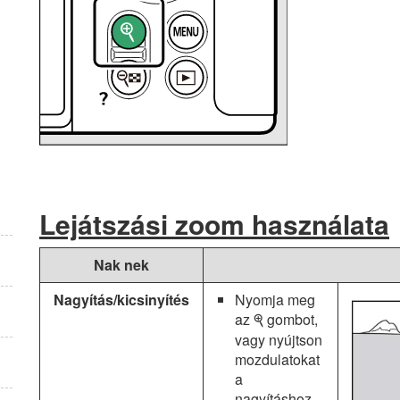
Lejátszási zoom használata
Nak nek
Nagyítás/kicsinyítés
Nyomja meg
az
gombot,
X
vagy nyújtson
mozdulatokat
a
nagyításhoz.