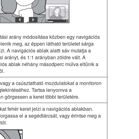
tási arány módosítása közben egy navigációs
elenik meg, az éppen látható területet sárga
lzi. A navigációs ablak alatti sáv mutatja a
si arányt, és 1:1 arányban zöldre vált. A
iós ablak néhány másodperc múlva eltűnik a
ől.
vagy a csúsztatható mozdulatokat a monitoron
gtekintéséhez. Tartsa lenyomva a
 görgessen a keret többi területére.
kat fehér keret jelzi a navigációs ablakban.
orgassa el a segédtárcsát, vagy érintse meg a
ót.