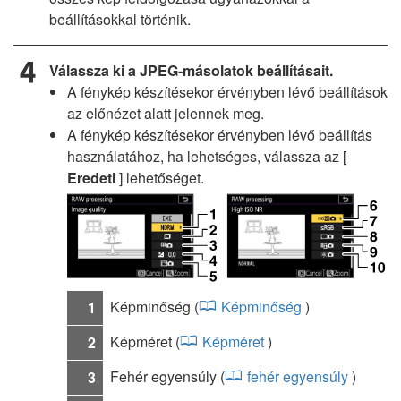
beállításokkal történik.
Válassza ki a JPEG-másolatok beállításait.
A fénykép készítésekor érvényben lévő beállítások
az előnézet alatt jelennek meg.
A fénykép készítésekor érvényben lévő beállítás
használatához, ha lehetséges, válassza az [
Eredeti
] lehetőséget.
Képminőség (
Képminőség
)
1
Képméret (
Képméret
)
2
Fehér egyensúly (
fehér egyensúly
)
3