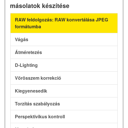
másolatok készítése
RAW feldolgozás: RAW konvertálása JPEG
formátumba
Vágás
Átméretezés
D-Lighting
Vörösszem korrekció
Kiegyenesedik
Torzítás szabályozás
Perspektivikus kontroll