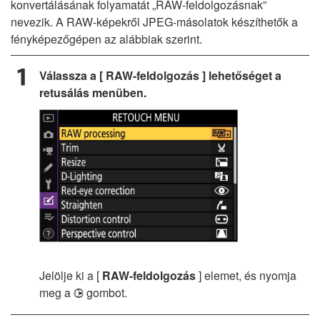
konvertálásának folyamatát „RAW-feldolgozásnak”
nevezik. A RAW-képekről JPEG-másolatok készíthetők a
fényképezőgépen az alábbiak szerint.
Válassza a [
RAW-feldolgozás
] lehetőséget a
retusálás menüben.
Jelölje ki a [
RAW-feldolgozás
] elemet, és nyomja
meg a
gombot.
2