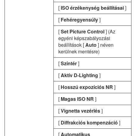
[
ISO érzékenység beállításai
]
[
Fehéregyensúly
]
[
Set Picture Control
] (Az
egyéni képszabályozási
beállítások [
Auto
] néven
kerülnek mentésre)
[
Színtér
]
[
Aktív D-Lighting
]
[
Hosszú expozíciós NR
]
[
Magas ISO NR
]
[
Vignetta vezérlés
]
[
Diffrakciós kompenzáció
]
[
Automatikus