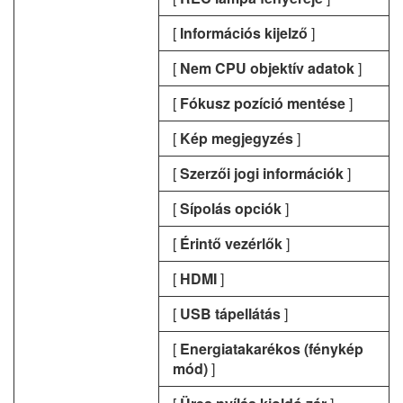
[
Információs kijelző
]
[
Nem CPU objektív adatok
]
[
Fókusz pozíció mentése
]
[
Kép megjegyzés
]
[
Szerzői jogi információk
]
[
Sípolás opciók
]
[
Érintő vezérlők
]
[
HDMI
]
[
USB tápellátás
]
[
Energiatakarékos (fénykép
mód)
]