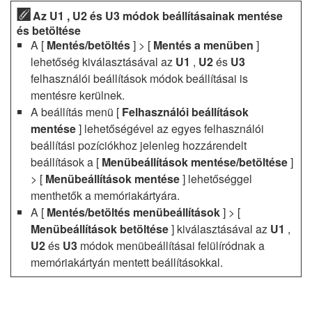
Az U1 , U2 és U3 módok beállításainak mentése
és betöltése
A [
Mentés/betöltés
] > [
Mentés a menüben
]
lehetőség kiválasztásával az
U1
,
U2
és
U3
felhasználói beállítások módok beállításai is
mentésre kerülnek.
A beállítás menü [
Felhasználói beállítások
mentése
] lehetőségével az egyes felhasználói
beállítási pozíciókhoz jelenleg hozzárendelt
beállítások a [
Menübeállítások mentése/betöltése
]
> [
Menübeállítások mentése
] lehetőséggel
menthetők a memóriakártyára.
A [
Mentés/betöltés menübeállítások
] > [
Menübeállítások betöltése
] kiválasztásával az
U1
,
U2
és
U3
módok menübeállításai felülíródnak a
memóriakártyán mentett beállításokkal.