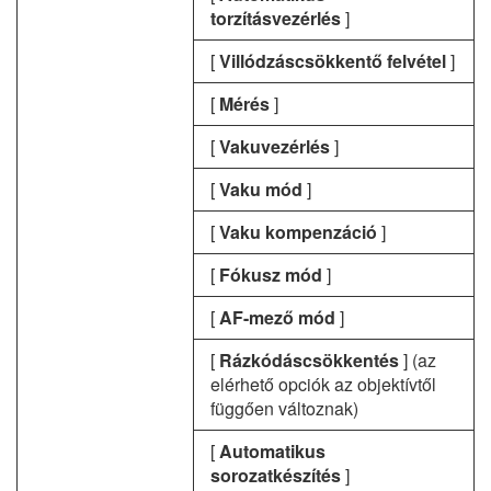
torzításvezérlés
]
[
Villódzáscsökkentő felvétel
]
[
Mérés
]
[
Vakuvezérlés
]
[
Vaku mód
]
[
Vaku kompenzáció
]
[
Fókusz mód
]
[
AF-mező mód
]
[
Rázkódáscsökkentés
] (az
elérhető opciók az objektívtől
függően változnak)
[
Automatikus
sorozatkészítés
]