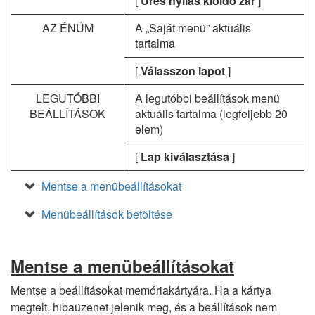
[
Üres nyílás kioldó zár
]
AZ ÉNÜM
A „Saját menü” aktuális
tartalma
[
Válasszon lapot
]
LEGUTÓBBI
A legutóbbi beállítások menü
BEÁLLÍTÁSOK
aktuális tartalma (legfeljebb 20
elem)
[
Lap kiválasztása
]
Mentse a menübeállításokat
Menübeállítások betöltése
Mentse a menübeállításokat
Mentse a beállításokat memóriakártyára. Ha a kártya
megtelt, hibaüzenet jelenik meg, és a beállítások nem