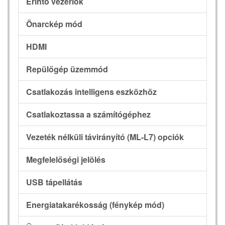
Érintő vezérlők
Önarckép mód
HDMI
Repülőgép üzemmód
Csatlakozás intelligens eszközhöz
Csatlakoztassa a számítógéphez
Vezeték nélküli távirányító (ML-L7) opciók
Megfelelőségi jelölés
USB tápellátás
Energiatakarékosság (fénykép mód)