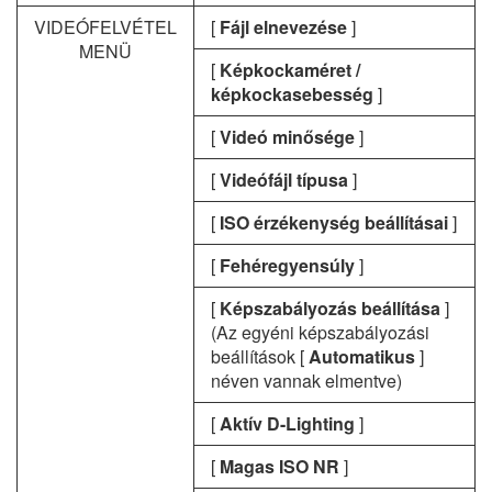
VIDEÓFELVÉTEL
[
Fájl elnevezése
]
MENÜ
[
Képkockaméret /
képkockasebesség
]
[
Videó minősége
]
[
Videófájl típusa
]
[
ISO érzékenység beállításai
]
[
Fehéregyensúly
]
[
Képszabályozás beállítása
]
(Az egyéni képszabályozási
beállítások [
Automatikus
]
néven vannak elmentve)
[
Aktív D-Lighting
]
[
Magas ISO NR
]