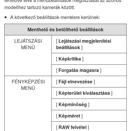
lehetővé téve a menübeállítások megosztását az azonos
modellhez tartozó kamerák között.
A következő beállítások mentésre kerülnek:
Menthető és betölthető beállítások
LEJÁTSZÁSI
[
Lejátszási megjelenítési
MENÜ
beállítások
]
[
Képkritika
]
[
Forgatás magasra
]
FÉNYKÉPZÉSI
[
Fájl elnevezése
]
MENÜ
[
Képterület kiválasztása
]
[
Képminőség
]
[
Képméret
]
[
RAW felvétel
]