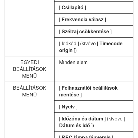
[
Csillapító
]
[
Frekvencia válasz
]
[
Szélzaj csökkentése
]
[ Időkód ] (kivéve [
Timecode
origin
])
EGYEDI
Minden elem
BEÁLLÍTÁSOK
MENÜ
BEÁLLÍTÁSOK
[
Felhasználói beállítások
MENÜ
mentése
]
[
Nyelv
]
[
Időzóna és dátum
] (kivéve [
Dátum és idő
])
[
REC lámpa fényereje
]