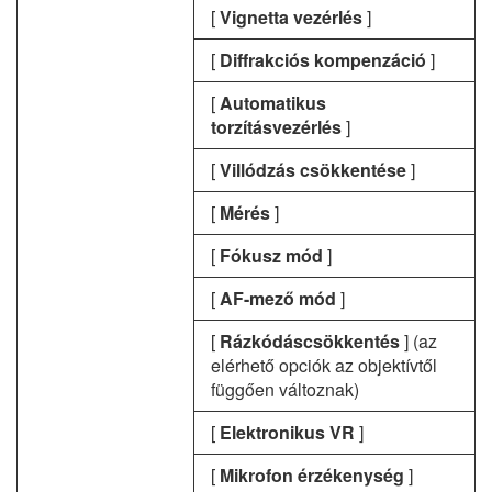
[
Vignetta vezérlés
]
[
Diffrakciós kompenzáció
]
[
Automatikus
torzításvezérlés
]
[
Villódzás csökkentése
]
[
Mérés
]
[
Fókusz mód
]
[
AF-mező mód
]
[
Rázkódáscsökkentés
] (az
elérhető opciók az objektívtől
függően változnak)
[
Elektronikus VR
]
[
Mikrofon érzékenység
]