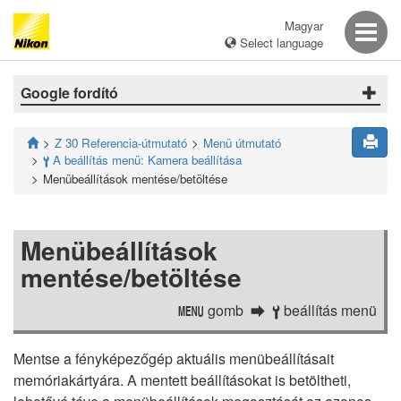
Magyar
Select language
Google fordító
Z 30 Referencia-útmutató
Menü útmutató
A beállítás menü: Kamera beállítása
B
Menübeállítások mentése/betöltése
Menübeállítások
mentése/betöltése
gomb
beállítás menü
G
B
Mentse a fényképezőgép aktuális menübeállításait
memóriakártyára. A mentett beállításokat is betöltheti,