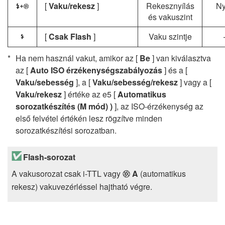
[
Vaku/rekesz
]
Rekesznyílás
Ny
H
és vakuszint
[
Csak Flash
]
Vaku szintje
I
Ha nem használ vakut, amikor az [
Be
] van kiválasztva
az [
Auto ISO érzékenységszabályozás
] és a [
Vaku/sebesség
], a [
Vaku/sebesség/rekesz
] vagy a [
Vaku/rekesz
] értéke az e5 [
Automatikus
sorozatkészítés (M mód) )
], az ISO-érzékenység az
első felvétel értékén lesz rögzítve minden
sorozatkészítési sorozatban.
Flash-sorozat
A vakusorozat csak i-TTL vagy
A
(automatikus
q
rekesz) vakuvezérléssel hajtható végre.