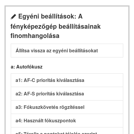
Egyéni beállítások: A
A
fényképezőgép beállításainak
finomhangolása
Állítsa vissza az egyéni beállításokat
a: Autofókusz
a1: AF-C prioritás kiválasztása
a2: AF-S prioritás kiválasztása
a3: Fókuszkövetés rögzítéssel
a4: Használt fókuszpontok
a5: Tárolja a pontokat tájolás szerint