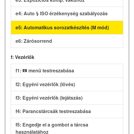
e4: Auto
ISO érzékenység szabályozás
c
e5: Automatikus sorozatkészítés (M mód)
e6: Zárósorrend
f: Vezérlők
f1:
menü testreszabása
i
f2: Egyéni vezérlők (lövés)
f3: Egyéni vezérlők (lejátszás)
f4: Parancstárcsák testreszabása
f5: Engedje el a gombot a tárcsa
használatához