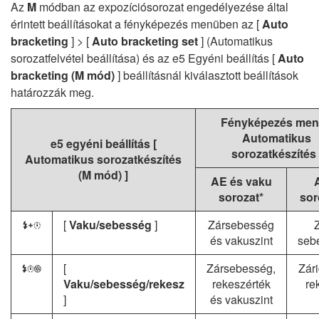
Az
M
módban az expozíciósorozat engedélyezése által
érintett beállításokat a fényképezés menüben az [
Auto
bracketing
] > [
Auto bracketing set
] (Automatikus
sorozatfelvétel beállítása) és az e5 Egyéni beállítás [
Auto
bracketing (M mód)
] beállításnál kiválasztott beállítások
határozzák meg.
Fényképezés men
Automatikus
e5 egyéni beállítás [
sorozatkészítés
Automatikus sorozatkészítés
(M mód)
]
AE és vaku
sorozat*
sor
[
Vaku/sebesség
]
Zársebesség
F
és vakuszint
seb
[
Zársebesség,
Zár
G
Vaku/sebesség/rekesz
rekeszérték
re
]
és vakuszint