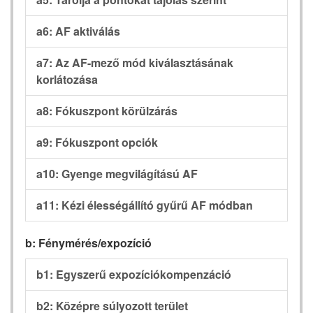
a6: AF aktiválás
a7: Az AF-mező mód kiválasztásának
korlátozása
a8: Fókuszpont körülzárás
a9: Fókuszpont opciók
a10: Gyenge megvilágítású AF
a11: Kézi élességállító gyűrű AF módban
b: Fénymérés/expozíció
b1: Egyszerű expozíciókompenzáció
b2: Középre súlyozott terület