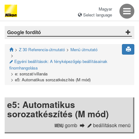
Magyar
Select language
Google fordító
Z 30 Referencia-útmutató
Menü útmutató
Egyéni beállítások: A fényképezőgép beállításainak
A
finomhangolása
e: sorozat/villanás
e5: Automatikus sorozatkészítés (M mód)
e5: Automatikus
sorozatkészítés (M mód)
gomb
beállítások menü
G
A