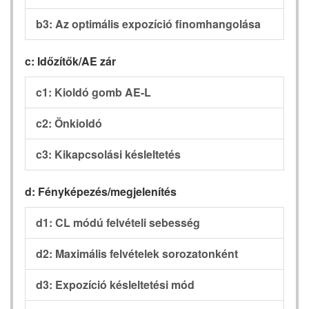
b3: Az optimális expozíció finomhangolása
c: Időzítők/AE zár
c1: Kioldó gomb AE-L
c2: Önkioldó
c3: Kikapcsolási késleltetés
d: Fényképezés/megjelenítés
d1: CL módú felvételi sebesség
d2: Maximális felvételek sorozatonként
d3: Expozíció késleltetési mód