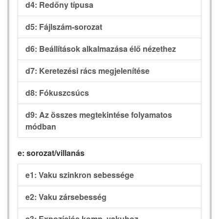
d4: Redőny típusa
d5: Fájlszám-sorozat
d6: Beállítások alkalmazása élő nézethez
d7: Keretezési rács megjelenítése
d8: Fókuszcsúcs
d9: Az összes megtekintése folyamatos
módban
e: sorozat/villanás
e1: Vaku szinkron sebessége
e2: Vaku zársebesség
e3: Expozíciós komp. vakuhoz