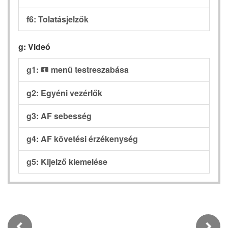
f6: Tolatásjelzők
g: Videó
g1:
menü testreszabása
i
g2: Egyéni vezérlők
g3: AF sebesség
g4: AF követési érzékenység
g5: Kijelző kiemelése