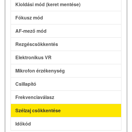
Kioldási mód (keret mentése)
Fókusz mód
AF-mező mód
Rezgéscsökkentés
Elektronikus VR
Mikrofon érzékenység
Csillapító
Frekvenciaválasz
Szélzaj csökkentése
Időkód