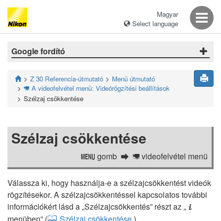
Magyar
Select language
Google fordító
Z 30 Referencia-útmutató
Menü útmutató
A videofelvétel menü: Videórögzítési beállítások
1
Szélzaj csökkentése
Szélzaj csökkentése
gomb
videofelvétel menü
G
1
Válassza ki, hogy használja-e a szélzajcsökkentést videók
rögzítésekor. A szélzajcsökkentéssel kapcsolatos további
információkért lásd a „Szélzajcsökkentés” részt az „
i
menüben” (
Szélzaj csökkentése
).