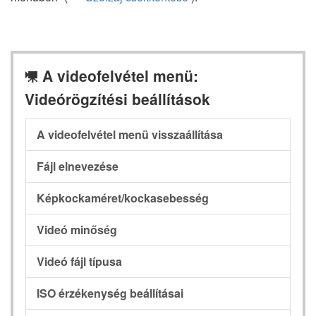
A videofelvétel menü:
1
Videórögzítési beállítások
A videofelvétel menü visszaállítása
Fájl elnevezése
Képkockaméret/kockasebesség
Videó minőség
Videó fájl típusa
ISO érzékenység beállításai