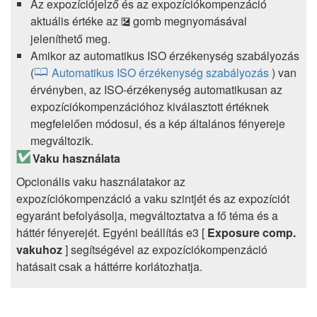
Az expozíciójelző és az expozíciókompenzáció
aktuális értéke az
gomb megnyomásával
E
jeleníthető meg.
Amikor az automatikus ISO érzékenység szabályozás
(
Automatikus ISO érzékenység szabályozás
) van
érvényben, az ISO-érzékenység automatikusan az
expozíciókompenzációhoz kiválasztott értéknek
megfelelően módosul, és a kép általános fényereje
megváltozik.
Vaku használata
Opcionális vaku használatakor az
expozíciókompenzáció a vaku szintjét és az expozíciót
egyaránt befolyásolja, megváltoztatva a fő téma és a
háttér fényerejét. Egyéni beállítás e3 [
Exposure comp.
vakuhoz
] segítségével az expozíciókompenzáció
hatásait csak a háttérre korlátozhatja.