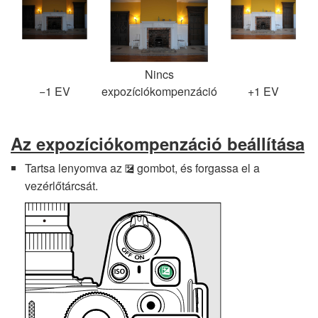
Nincs
−1 EV
expozíciókompenzáció
+1 EV
Az expozíciókompenzáció beállítása
Tartsa lenyomva az
gombot, és forgassa el a
E
vezérlőtárcsát.