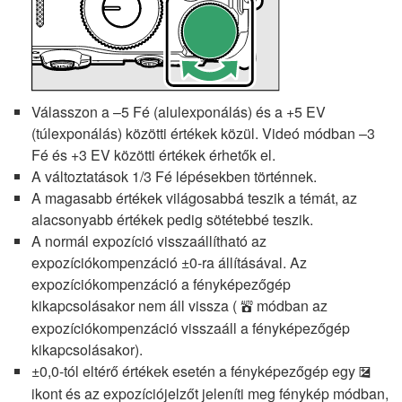
Válasszon a –5 Fé (alulexponálás) és a +5 EV
(túlexponálás) közötti értékek közül. Videó módban –3
Fé és +3 EV közötti értékek érhetők el.
A változtatások 1/3 Fé lépésekben történnek.
A magasabb értékek világosabbá teszik a témát, az
alacsonyabb értékek pedig sötétebbé teszik.
A normál expozíció visszaállítható az
expozíciókompenzáció ±0-ra állításával. Az
expozíciókompenzáció a fényképezőgép
kikapcsolásakor nem áll vissza (
módban az
b
expozíciókompenzáció visszaáll a fényképezőgép
kikapcsolásakor).
±0,0-tól eltérő értékek esetén a fényképezőgép egy
E
ikont és az expozíciójelzőt jeleníti meg fénykép módban,