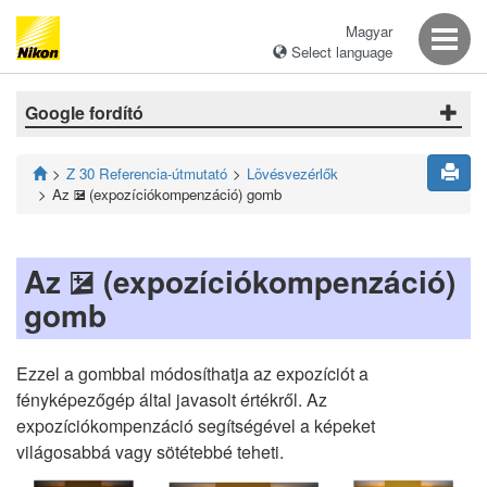
Magyar
Select language
Google fordító
Z 30 Referencia-útmutató
Lövésvezérlők
Az
(expozíciókompenzáció) gomb
E
Az
(expozíciókompenzáció)
E
gomb
Ezzel a gombbal módosíthatja az expozíciót a
fényképezőgép által javasolt értékről. Az
expozíciókompenzáció segítségével a képeket
világosabbá vagy sötétebbé teheti.