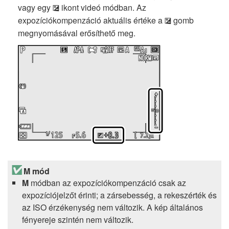
vagy egy
ikont videó módban. Az
E
expozíciókompenzáció aktuális értéke a
gomb
E
megnyomásával erősíthető meg.
M mód
M
módban az expozíciókompenzáció csak az
expozíciójelzőt érinti; a zársebesség, a rekeszérték és
az ISO érzékenység nem változik. A kép általános
fényereje szintén nem változik.