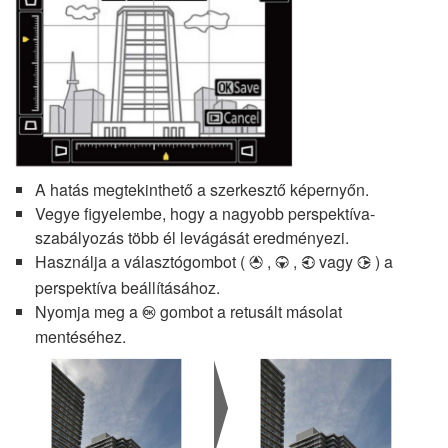
A hatás megtekinthető a szerkesztő képernyőn.
Vegye figyelembe, hogy a nagyobb perspektíva-
szabályozás több él levágását eredményezi.
Használja a választógombot (
,
,
vagy
) a
1
3
4
2
perspektíva beállításához.
Nyomja meg a
gombot a retusált másolat
J
mentéséhez.