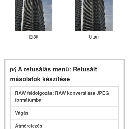
Előtt
Után
A retusálás menü: Retusált
N
másolatok készítése
RAW feldolgozás: RAW konvertálása JPEG
formátumba
Vágás
Átméretezés