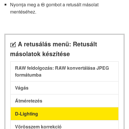
Nyomja meg a
gombot a retusált másolat
J
mentéséhez.
A retusálás menü: Retusált
N
másolatok készítése
RAW feldolgozás: RAW konvertálása JPEG
formátumba
Vágás
Átméretezés
D-Lighting
Vörösszem korrekció