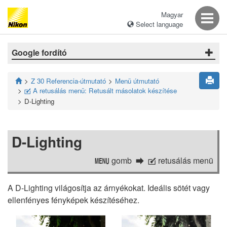
Magyar
Select language
Google fordító
Z 30 Referencia-útmutató
Menü útmutató
A retusálás menü: Retusált másolatok készítése
N
D-Lighting
D-Lighting
gomb
retusálás menü
G
N
A D-Lighting világosítja az árnyékokat. Ideális sötét vagy
ellenfényes fényképek készítéséhez.