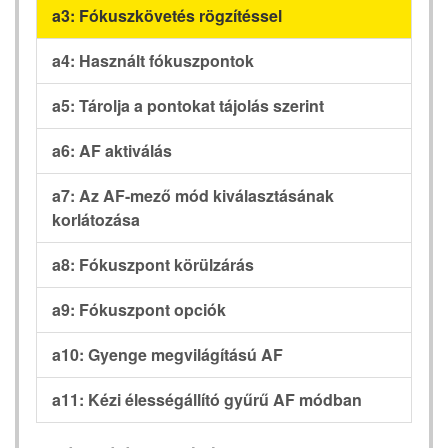
a3: Fókuszkövetés rögzítéssel
a4: Használt fókuszpontok
a5: Tárolja a pontokat tájolás szerint
a6: AF aktiválás
a7: Az AF-mező mód kiválasztásának
korlátozása
a8: Fókuszpont körülzárás
a9: Fókuszpont opciók
a10: Gyenge megvilágítású AF
a11: Kézi élességállító gyűrű AF módban