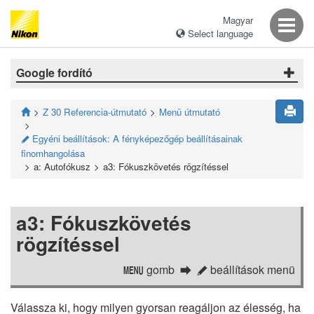
Magyar
Select language
Google fordító
Z 30 Referencia-útmutató
Menü útmutató
Egyéni beállítások: A fényképezőgép beállításainak
A
finomhangolása
a: Autofókusz
a3: Fókuszkövetés rögzítéssel
a3: Fókuszkövetés
rögzítéssel
gomb
beállítások menü
G
A
Válassza ki, hogy milyen gyorsan reagáljon az élesség, ha