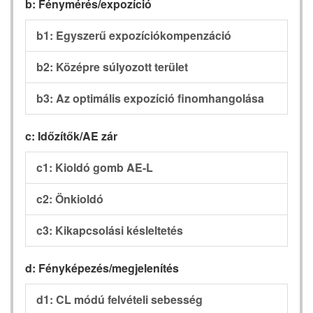
b: Fénymérés/expozíció
b1: Egyszerű expozíciókompenzáció
b2: Középre súlyozott terület
b3: Az optimális expozíció finomhangolása
c: Időzítők/AE zár
c1: Kioldó gomb AE-L
c2: Önkioldó
c3: Kikapcsolási késleltetés
d: Fényképezés/megjelenítés
d1: CL módú felvételi sebesség