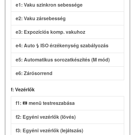
e1: Vaku szinkron sebessége
e2: Vaku zársebesség
e3: Expozíciós komp. vakuhoz
e4: Auto
ISO érzékenység szabályozás
c
e5: Automatikus sorozatkészítés (M mód)
e6: Zárósorrend
f: Vezérlők
f1:
menü testreszabása
i
f2: Egyéni vezérlők (lövés)
f3: Egyéni vezérlők (lejátszás)