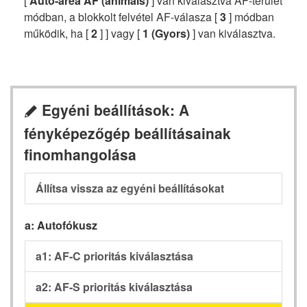
[
Auto-area AF (animals)
] van kiválasztva AF-terület
módban, a blokkolt felvétel AF-válasza [
3
] módban
működik, ha [
2
] ] vagy [
1 (Gyors)
] van kiválasztva.
Egyéni beállítások: A
A
fényképezőgép beállításainak
finomhangolása
Állítsa vissza az egyéni beállításokat
a: Autofókusz
a1: AF-C prioritás kiválasztása
a2: AF-S prioritás kiválasztása