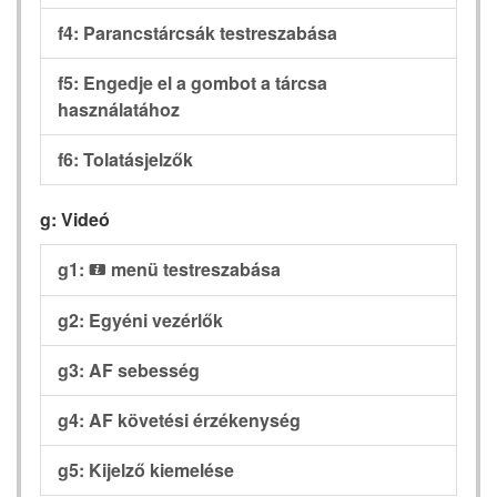
f4: Parancstárcsák testreszabása
f5: Engedje el a gombot a tárcsa
használatához
f6: Tolatásjelzők
g: Videó
g1:
menü testreszabása
i
g2: Egyéni vezérlők
g3: AF sebesség
g4: AF követési érzékenység
g5: Kijelző kiemelése