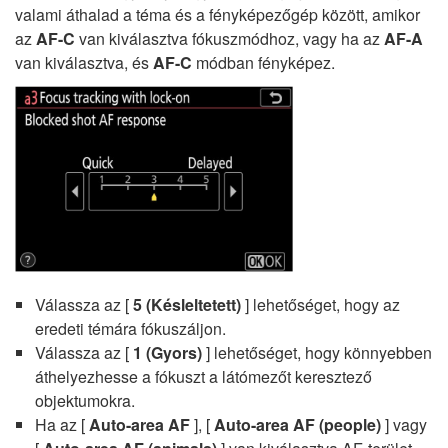
valami áthalad a téma és a fényképezőgép között, amikor
az
AF-C
van kiválasztva fókuszmódhoz, vagy ha az
AF-A
van kiválasztva, és
AF-C
módban fényképez.
Válassza az [
5 (Késleltetett)
] lehetőséget, hogy az
eredeti témára fókuszáljon.
Válassza az [
1 (Gyors)
] lehetőséget, hogy könnyebben
áthelyezhesse a fókuszt a látómezőt keresztező
objektumokra.
Ha az [
Auto-area AF
], [
Auto-area AF (people)
] vagy