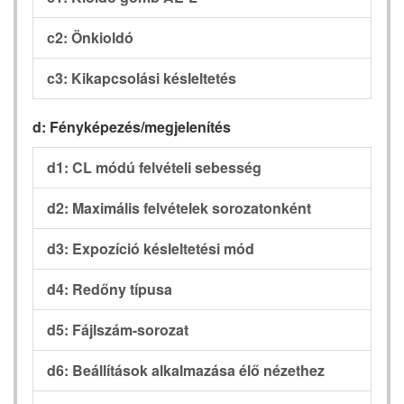
c2: Önkioldó
c3: Kikapcsolási késleltetés
d: Fényképezés/megjelenítés
d1: CL módú felvételi sebesség
d2: Maximális felvételek sorozatonként
d3: Expozíció késleltetési mód
d4: Redőny típusa
d5: Fájlszám-sorozat
d6: Beállítások alkalmazása élő nézethez