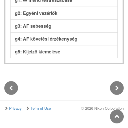
i
g2: Egyéni vezérlők
g3: AF sebesség
g4: AF követési érzékenység
g5: Kijelző kiemelése
Privacy
Term of Use
©
2026 Nikon Corporation