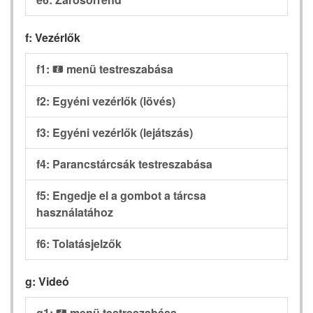
f: Vezérlők
f1:
menü testreszabása
i
f2: Egyéni vezérlők (lövés)
f3: Egyéni vezérlők (lejátszás)
f4: Parancstárcsák testreszabása
f5: Engedje el a gombot a tárcsa
használatához
f6: Tolatásjelzők
g: Videó
g1:
menü testreszabása