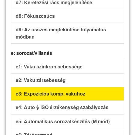
d7: Keretezési rács megjelenítése
d8: Fókuszcsúcs
d9: Az összes megtekintése folyamatos
módban
e: sorozat/villanás
e1: Vaku szinkron sebessége
e2: Vaku zársebesség
e3: Expozíciós komp. vakuhoz
e4: Auto
ISO érzékenység szabályozás
c
e5: Automatikus sorozatkészítés (M mód)
e6: Zárósorrend