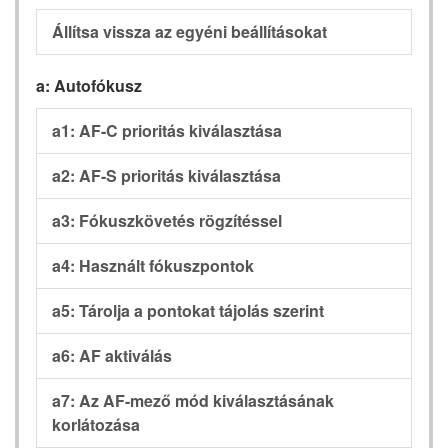
Állítsa vissza az egyéni beállításokat
a: Autofókusz
a1: AF-C prioritás kiválasztása
a2: AF-S prioritás kiválasztása
a3: Fókuszkövetés rögzítéssel
a4: Használt fókuszpontok
a5: Tárolja a pontokat tájolás szerint
a6: AF aktiválás
a7: Az AF-mező mód kiválasztásának
korlátozása