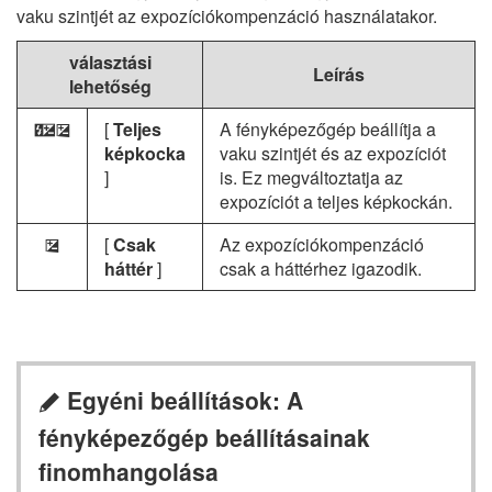
vaku szintjét az expozíciókompenzáció használatakor.
választási
Leírás
lehetőség
[
Teljes
A fényképezőgép beállítja a
E
Y
képkocka
vaku szintjét és az expozíciót
]
is. Ez megváltoztatja az
expozíciót a teljes képkockán.
[
Csak
Az expozíciókompenzáció
E
háttér
]
csak a háttérhez igazodik.
Egyéni beállítások: A
A
fényképezőgép beállításainak
finomhangolása