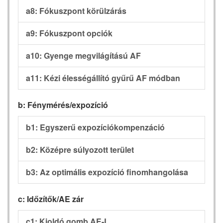
a8: Fókuszpont körülzárás
a9: Fókuszpont opciók
a10: Gyenge megvilágítású AF
a11: Kézi élességállító gyűrű AF módban
b: Fénymérés/expozíció
b1: Egyszerű expozíciókompenzáció
b2: Középre súlyozott terület
b3: Az optimális expozíció finomhangolása
c: Időzítők/AE zár
c1: Kioldó gomb AE-L