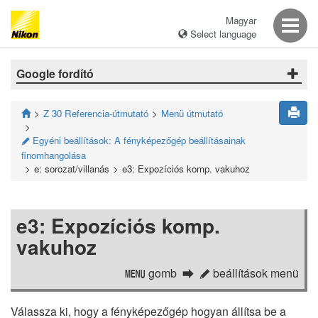
Magyar
Select language
Google fordító
Z 30 Referencia-útmutató
Menü útmutató
Egyéni beállítások: A fényképezőgép beállításainak
A
finomhangolása
e: sorozat/villanás
e3: Expozíciós komp. vakuhoz
e3: Expozíciós komp.
vakuhoz
gomb
beállítások menü
G
A
Válassza ki, hogy a fényképezőgép hogyan állítsa be a