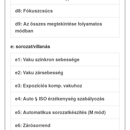
d8: Fókuszcsúcs
d9: Az összes megtekintése folyamatos
módban
e: sorozat/villanás
e1: Vaku szinkron sebessége
e2: Vaku zársebesség
e3: Expozíciós komp. vakuhoz
e4: Auto
ISO érzékenység szabályozás
c
e5: Automatikus sorozatkészítés (M mód)
e6: Zárósorrend