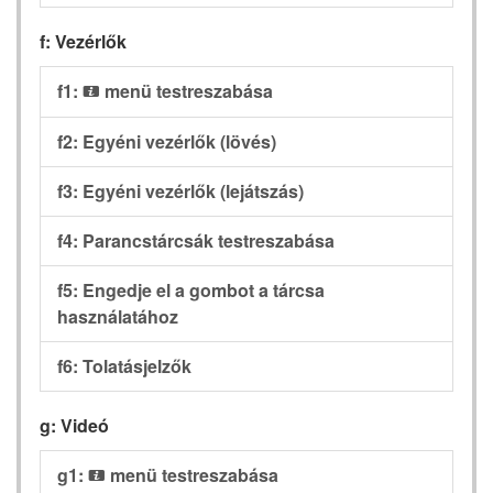
f: Vezérlők
f1:
menü testreszabása
i
f2: Egyéni vezérlők (lövés)
f3: Egyéni vezérlők (lejátszás)
f4: Parancstárcsák testreszabása
f5: Engedje el a gombot a tárcsa
használatához
f6: Tolatásjelzők
g: Videó
g1:
menü testreszabása
i