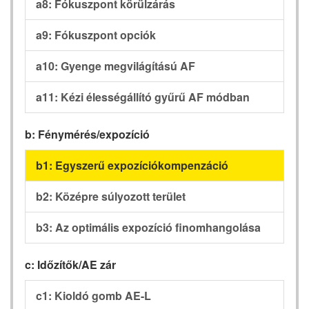
a8: Fókuszpont körülzárás
a9: Fókuszpont opciók
a10: Gyenge megvilágítású AF
a11: Kézi élességállító gyűrű AF módban
b: Fénymérés/expozíció
b1: Egyszerű expozíciókompenzáció
b2: Középre súlyozott terület
b3: Az optimális expozíció finomhangolása
c: Időzítők/AE zár
c1: Kioldó gomb AE-L