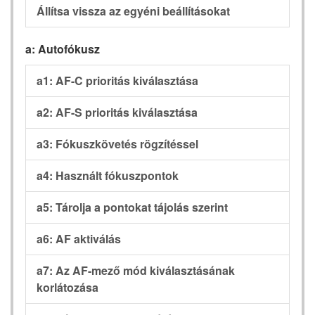
Állítsa vissza az egyéni beállításokat
a: Autofókusz
a1: AF-C prioritás kiválasztása
a2: AF-S prioritás kiválasztása
a3: Fókuszkövetés rögzítéssel
a4: Használt fókuszpontok
a5: Tárolja a pontokat tájolás szerint
a6: AF aktiválás
a7: Az AF-mező mód kiválasztásának
korlátozása