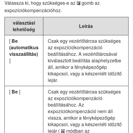
Válassza ki, hogy szükséges-e az
gomb az
E
expozíciókompenzációhoz.
választási
Leírás
lehetőség
[
Be
Csak egy vezérlőtárcsa szükséges
(automatikus
az expozíciókompenzáció
visszaállítás)
beállításához. A vezérlőtárcsával
]
kiválasztott beállítás alaphelyzetbe
áll, amikor a fényképezőgép
kikapcsol, vagy a készenléti időzítő
lejár.
[
Be
]
Csak egy vezérlőtárcsa szükséges
az expozíciókompenzáció
beállításához. Az
expozíciókompenzáció nem áll
vissza, amikor a fényképezőgép
kikapcsol, vagy a készenléti időzítő
lejár (
módban az
b