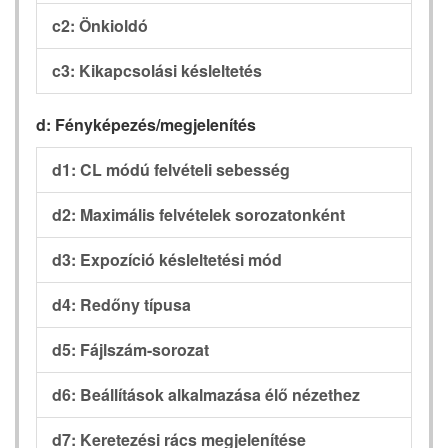
c2: Önkioldó
c3: Kikapcsolási késleltetés
d: Fényképezés/megjelenítés
d1: CL módú felvételi sebesség
d2: Maximális felvételek sorozatonként
d3: Expozíció késleltetési mód
d4: Redőny típusa
d5: Fájlszám-sorozat
d6: Beállítások alkalmazása élő nézethez
d7: Keretezési rács megjelenítése