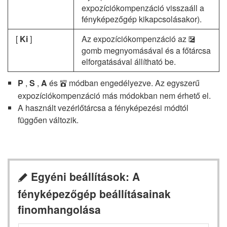
expozíciókompenzáció visszaáll a
fényképezőgép kikapcsolásakor).
[
Ki
]
Az expozíciókompenzáció az
E
gomb megnyomásával és a főtárcsa
elforgatásával állítható be.
P
,
S
,
A
és
módban engedélyezve. Az egyszerű
b
expozíciókompenzáció más módokban nem érhető el.
A használt vezérlőtárcsa a fényképezési módtól
függően változik.
Egyéni beállítások: A
A
fényképezőgép beállításainak
finomhangolása