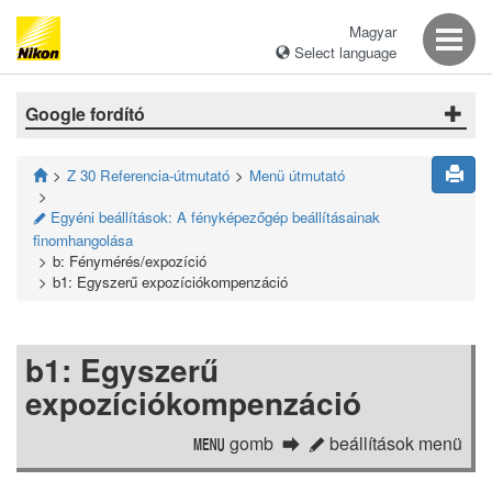
Magyar
Select language
Google fordító
Z 30 Referencia-útmutató
Menü útmutató
Egyéni beállítások: A fényképezőgép beállításainak
A
finomhangolása
b: Fénymérés/expozíció
b1: Egyszerű expozíciókompenzáció
b1: Egyszerű
expozíciókompenzáció
gomb
beállítások menü
G
A