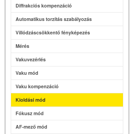
Diffrakciós kompenzáció
Automatikus torzítás szabályozás
Villódzáscsökkentő fényképezés
Mérés
Vakuvezérlés
Vaku mód
Vaku kompenzáció
Kioldási mód
Fókusz mód
AF-mező mód