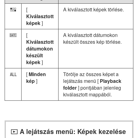
[
A kiválasztott képek törlése.
Q
Kiválasztott
képek
]
[
A kiválasztott dátumokon
i
Kiválasztott
készült összes kép törlése.
dátumokon
készült
képek
]
[
Minden
Törölje az összes képet a
R
kép
]
lejátszás menü [
Playback
folder
] pontjában jelenleg
kiválasztott mappából.
A lejátszás menü: Képek kezelése
D