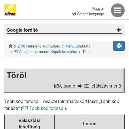
Magyar
Select language
Google fordító
Z 30 Referencia-útmutató
Menü útmutató
A lejátszás menü: Képek kezelése
Töröl
D
Töröl
gomb
lejátszás menü
G
D
Több kép törlése. További információkért lásd: „Több kép
törlése” (
Több kép törlése
).
választási
Leírás
lehetőség