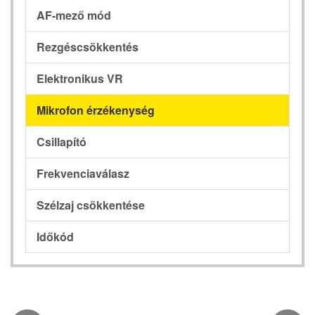
AF-mező mód
Rezgéscsökkentés
Elektronikus VR
Mikrofon érzékenység
Csillapító
Frekvenciaválasz
Szélzaj csökkentése
Időkód