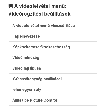
A videofelvétel menü:
1
Videórögzítési beállítások
A videofelvétel menü visszaállítása
Fájl elnevezése
Képkockaméret/kockasebesség
Videó minőség
Videó fájl típusa
ISO érzékenység beállításai
fehér egyensúly
Állítsa be Picture Control