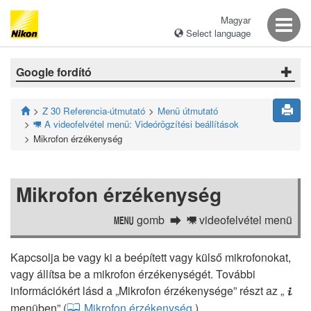
Magyar
Select language
Google fordító
Z 30 Referencia-útmutató
Menü útmutató
A videofelvétel menü: Videórögzítési beállítások
1
Mikrofon érzékenység
Mikrofon érzékenység
gomb
videofelvétel menü
G
1
Kapcsolja be vagy ki a beépített vagy külső mikrofonokat,
vagy állítsa be a mikrofon érzékenységét. További
információkért lásd a „Mikrofon érzékenysége” részt az „
i
menüben” (
Mikrofon érzékenység
).