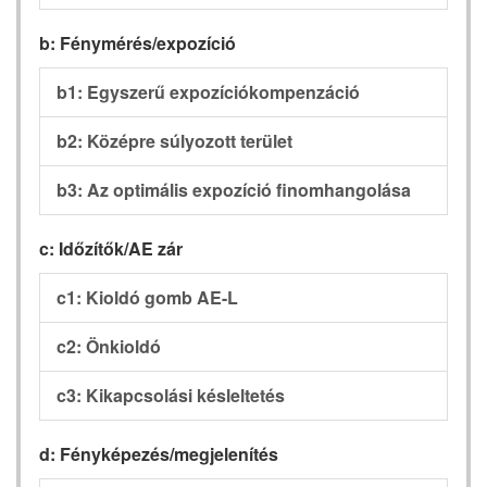
b: Fénymérés/expozíció
b1: Egyszerű expozíciókompenzáció
b2: Középre súlyozott terület
b3: Az optimális expozíció finomhangolása
c: Időzítők/AE zár
c1: Kioldó gomb AE-L
c2: Önkioldó
c3: Kikapcsolási késleltetés
d: Fényképezés/megjelenítés