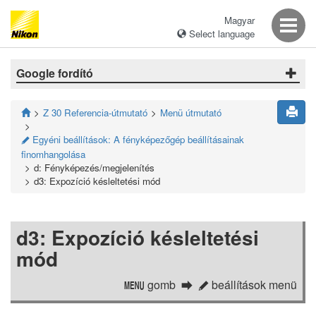
Magyar
Select language
Google fordító
Z 30 Referencia-útmutató
Menü útmutató
Egyéni beállítások: A fényképezőgép beállításainak
A
finomhangolása
d: Fényképezés/megjelenítés
d3: Expozíció késleltetési mód
d3: Expozíció késleltetési
mód
gomb
beállítások menü
G
A