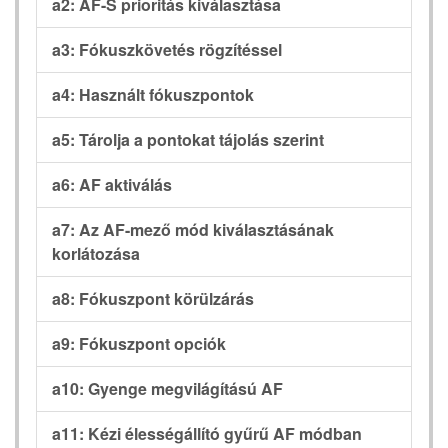
a2: AF-S prioritás kiválasztása
a3: Fókuszkövetés rögzítéssel
a4: Használt fókuszpontok
a5: Tárolja a pontokat tájolás szerint
a6: AF aktiválás
a7: Az AF-mező mód kiválasztásának
korlátozása
a8: Fókuszpont körülzárás
a9: Fókuszpont opciók
a10: Gyenge megvilágítású AF
a11: Kézi élességállító gyűrű AF módban