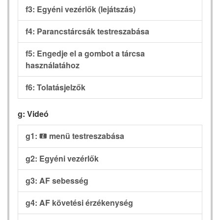
f3: Egyéni vezérlők (lejátszás)
f4: Parancstárcsák testreszabása
f5: Engedje el a gombot a tárcsa
használatához
f6: Tolatásjelzők
g: Videó
g1:
menü testreszabása
i
g2: Egyéni vezérlők
g3: AF sebesség
g4: AF követési érzékenység