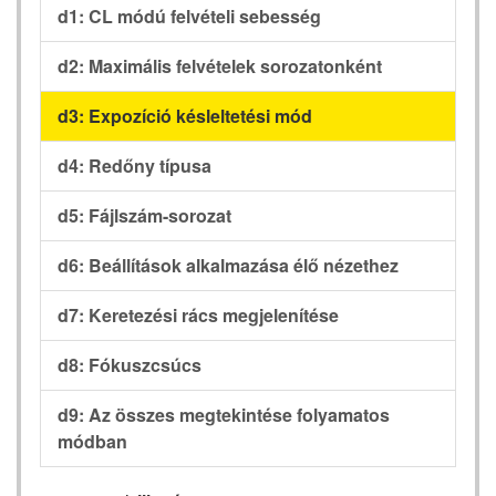
d1: CL módú felvételi sebesség
d2: Maximális felvételek sorozatonként
d3: Expozíció késleltetési mód
d4: Redőny típusa
d5: Fájlszám-sorozat
d6: Beállítások alkalmazása élő nézethez
d7: Keretezési rács megjelenítése
d8: Fókuszcsúcs
d9: Az összes megtekintése folyamatos
módban