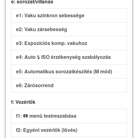
e: sorozat/villanás
e1: Vaku szinkron sebessége
e2: Vaku zársebesség
e3: Expozíciós komp. vakuhoz
e4: Auto
ISO érzékenység szabályozás
c
e5: Automatikus sorozatkészítés (M mód)
e6: Zárósorrend
f: Vezérlők
f1:
menü testreszabása
i
f2: Egyéni vezérlők (lövés)