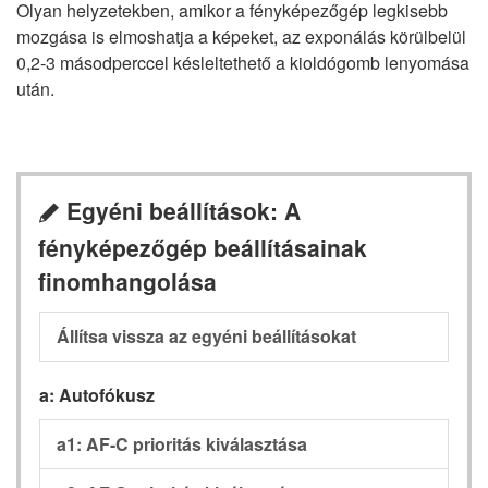
Olyan helyzetekben, amikor a fényképezőgép legkisebb
mozgása is elmoshatja a képeket, az exponálás körülbelül
0,2-3 másodperccel késleltethető a kioldógomb lenyomása
után.
Egyéni beállítások: A
A
fényképezőgép beállításainak
finomhangolása
Állítsa vissza az egyéni beállításokat
a: Autofókusz
a1: AF-C prioritás kiválasztása