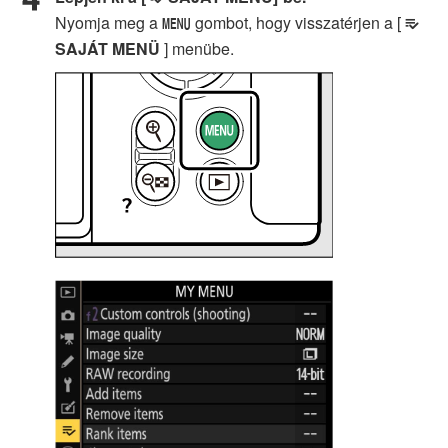
Nyomja meg a
gombot, hogy visszatérjen a [
G
O
SAJÁT MENÜ
] menübe.