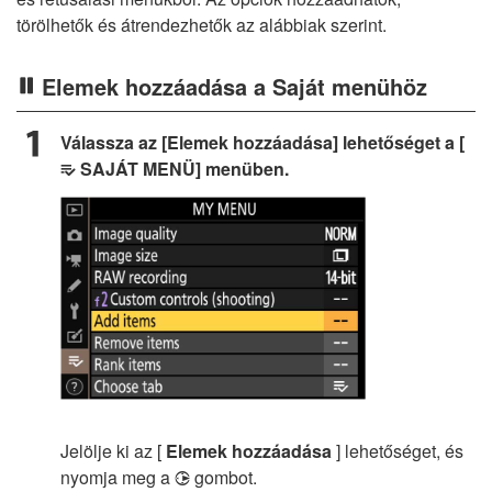
törölhetők és átrendezhetők az alábbiak szerint.
Elemek hozzáadása a Saját menühöz
Válassza az [Elemek hozzáadása] lehetőséget a [
SAJÁT MENÜ] menüben.
O
Jelölje ki az [
Elemek hozzáadása
] lehetőséget, és
nyomja meg a
gombot.
2