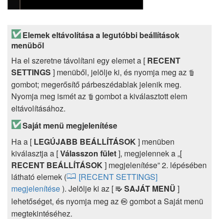
Elemek eltávolítása a legutóbbi beállítások
menüből
Ha el szeretne távolítani egy elemet a [
RECENT
SETTINGS
] menüből, jelölje ki, és nyomja meg az
O
gombot; megerősítő párbeszédablak jelenik meg.
Nyomja meg ismét az
gombot a kiválasztott elem
O
eltávolításához.
Saját menü megjelenítése
Ha a [
LEGÚJABB BEÁLLÍTÁSOK
] menüben
kiválasztja a [
Válasszon fület
], megjelennek a „[
RECENT BEÁLLÍTÁSOK
] megjelenítése” 2. lépésében
látható elemek (
[RECENT SETTINGS]
megjelenítése
). Jelölje ki az [
SAJÁT MENÜ
]
O
lehetőséget, és nyomja meg az
gombot a Saját menü
J
megtekintéséhez.