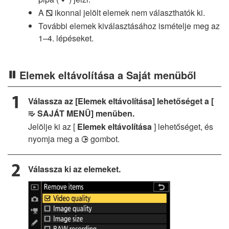
L
A
ikonnal jelölt elemek nem választhatók ki.
V
További elemek kiválasztásához ismételje meg az
1–4. lépéseket.
Elemek eltávolítása a Saját menüből
Válassza az [Elemek eltávolítása] lehetőséget a [
SAJÁT MENÜ] menüben.
O
Jelölje ki az [
Elemek eltávolítása
] lehetőséget, és
nyomja meg a
gombot.
2
Válassza ki az elemeket.