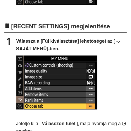
[RECENT SETTINGS] megjelenítése
Válassza a [Fül kiválasztása] lehetőséget az [
O
SAJÁT MENÜ]-ben.
Jelölje ki a [
Válasszon fület
], majd nyomja meg a
2
gombot.