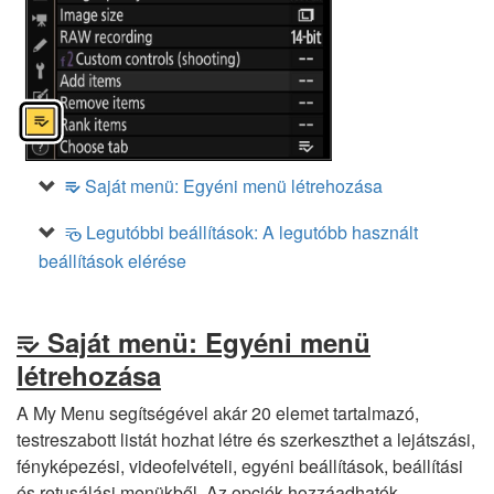
Saját menü: Egyéni menü létrehozása
O
Legutóbbi beállítások: A legutóbb használt
m
beállítások elérése
Saját menü: Egyéni menü
O
létrehozása
A My Menu segítségével akár 20 elemet tartalmazó,
testreszabott listát hozhat létre és szerkeszthet a lejátszási,
fényképezési, videofelvételi, egyéni beállítások, beállítási
és retusálási menükből. Az opciók hozzáadhatók,