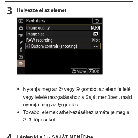
Helyezze el az elemet.
Nyomja meg az
vagy
gombot az elem felfelé
1
3
vagy lefelé mozgatásához a Saját menüben, majd
nyomja meg az
gombot.
J
További elemek áthelyezéséhez ismételje meg a
2–3. lépéseket.
Lépjen ki a [
SAJÁT MENÜ]-be.
O