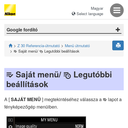
Magyar
Select language
Google fordító
Z 30 Referencia-útmutató
Menü útmutató
Saját menü/
Legutóbbi beállítások
m
O
Saját menü/
Legutóbbi
m
O
beállítások
A [
SAJÁT MENÜ
] megtekintéséhez válassza a
lapot a
O
fényképezőgép menüiben.