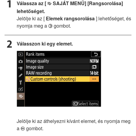
Válassza az [
SAJÁT MENÜ] [Rangsorolása]
O
lehetőséget.
Jelölje ki az [
Elemek rangsorolása
] lehetőséget, és
nyomja meg a
gombot.
2
Válasszon ki egy elemet.
Jelölje ki az áthelyezni kívánt elemet, és nyomja meg
a
gombot.
J