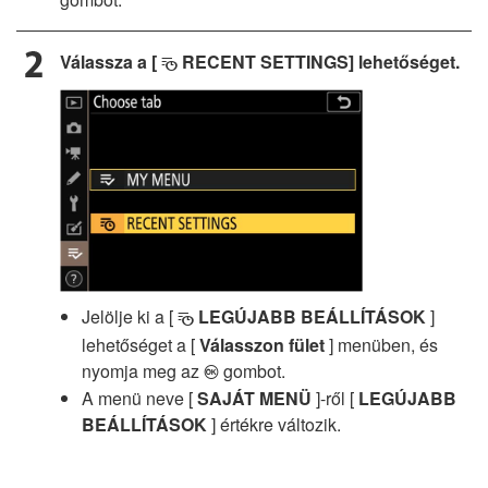
Válassza a [
RECENT SETTINGS] lehetőséget.
m
Jelölje ki a [
LEGÚJABB BEÁLLÍTÁSOK
]
m
lehetőséget a [
Válasszon fület
] menüben, és
nyomja meg az
gombot.
J
A menü neve [
SAJÁT MENÜ
]-ről [
LEGÚJABB
BEÁLLÍTÁSOK
] értékre változik.