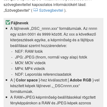
szövegbevitellel kapcsolatos információkért lásd:
„Szövegbevitel” (
Szövegbevitel
).
Fájlnevek
A fájlnevek „DSC_nnnn.xxx” formátumúak. Az nnnn
egy szám 0001 és 9999 között. Az xxx a következő
kiterjesztések egyike, a képminőség és a fájltípus
beállításai szerint hozzárendelve:
NEF: RAW fotók
JPG: JPEG (finom, normál vagy alap) fotók
MOV: MOV videók
MP4: MP4 videók
NDF: Leporolás referenciaadatok
A [
Color space
]-hez kiválasztott [
Adobe RGB
]-vel
készített képek fájlnevei „_DSCnnnn.xxx”
formátumúak.
A RAW+JPEG képminőség-beállításokkal rögzített
fényképpárokon a RAW és JPEG képek azonos