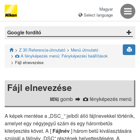
Magyar
Select language
Google fordító
Z 30 Referencia-útmutató
Menü útmutató
A fényképezés menü: Fényképezési beállítások
C
Fájl elnevezése
Fájl elnevezése
gomb
fényképezés menü
G
C
A képek mentése a „DSC_” jelből álló fájlnevekkel történik,
amelyet egy négyjegyű szám és egy hárombetűs
kiterjesztés követ. A [
Fájlnév
] három betű kiválasztására
szolgál a fájlnév „DSC” részének helyettesítésére. A