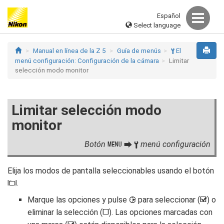
Español
Select language
Manual en línea de la Z 5
Guía de menús
El
B
menú configuración: Configuración de la cámara
Limitar
selección modo monitor
Limitar selección modo
monitor
Botón
menú configuración
G
U
B
Elija los modos de pantalla seleccionables usando el botón
.
M
Marque las opciones y pulse
para seleccionar (
) o
2
M
eliminar la selección (
). Las opciones marcadas con
U