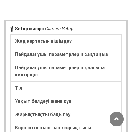
B
Setup мәзірі:
Camera Setup
Жад картасын пішімдеу
Пайдаланушы параметрлерін сақтаңыз
Пайдаланушы параметрлерін қалпына
келтіріңіз
Тіл
Уақыт белдеуі және күні
Жарықтықты бақылау
Көріністапқыштың жарықтығы