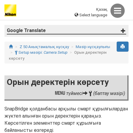
Қазақ
Select language
Google Translate
Z 50 Анықтамалық нұсқау
Мәзір нұсқаулығы
B
Setup мәзірі:
Camera Setup
Орын деректерін
көрсету
Орын деректерін көрсету
G
түймесі
B
(баптау мәзірі)
SnapBridge қолданбасы арқылы смарт құрылғылардан
жүктеп алынған орын деректерін қараңыз.
Көрсетілген элементтер смарт құрылғыға
байланысты өзгереді.