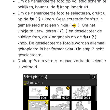
Om de gemarkeerde foto op volledig scherm te
bekijken, houdt u de
knop ingedrukt.
X
Om de gemarkeerde foto te selecteren, drukt u
op de
(
)-knop. Geselecteerde foto's zijn
W
Q
gemarkeerd met een vinkje (
). Om het
vinkje te verwijderen (
) en deselecteer de
huidige foto, druk nogmaals op de
(
)-
W
Q
knop. De geselecteerde foto's worden allemaal
gekopieerd in het formaat dat u in stap 2 hebt
geselecteerd.
Druk op
om verder te gaan zodra de selectie
J
is voltooid.