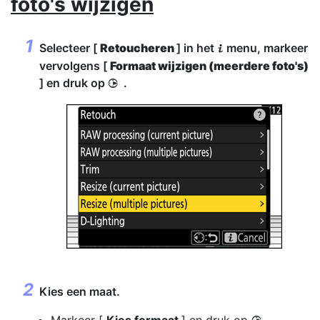
foto's wijzigen
Selecteer [
Retoucheren
] in het
menu, markeer
i
vervolgens [
Formaat wijzigen (meerdere foto's)
] en druk op
.
2
Kies een maat.