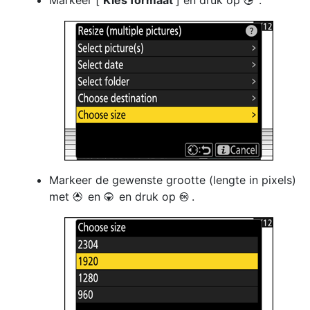
Markeer [
Kies formaat
] en druk op
.
2
Markeer de gewenste grootte (lengte in pixels)
met
en
en druk op
.
1
3
J