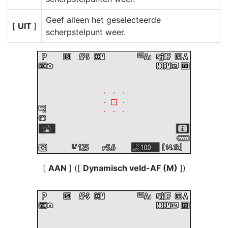
Geef alleen het geselecteerde
[
UIT
]
scherpstelpunt weer.
[
AAN
] ([
Dynamisch veld-AF (M)
])