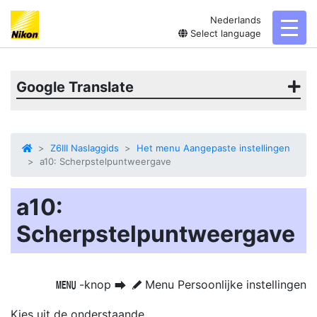
Nederlands
toggl
Select language
Google Translate
Z6III Naslaggids
Het menu Aangepaste instellingen
a10: Scherpstelpuntweergave
a10:
Scherpstelpuntweergave
-knop
Menu Persoonlijke instellingen
G
U
A
Kies uit de onderstaande