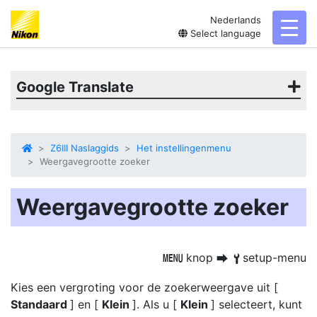
Nederlands
toggl
Select language
Google Translate
Z6III Naslaggids
Het instellingenmenu
Weergavegrootte zoeker
Weergavegrootte zoeker
knop
setup-menu
G
U
B
Kies een vergroting voor de zoekerweergave uit [
Standaard
] en [
Klein
]. Als u [
Klein
] selecteert, kunt