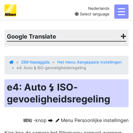
Nederlands
toggl
Select language
Google Translate
Z6III Naslaggids
Het menu Aangepaste instellingen
e4: Auto
ISO-gevoeligheidsregeling
c
e4: Auto
ISO-
c
gevoeligheidsregeling
-knop
Menu Persoonlijke instellingen
G
U
A
Kies hoe de camera het flitsniveau aanpast wanneer