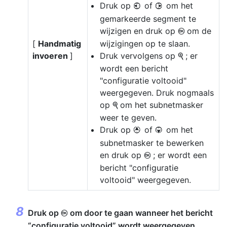
Druk op
of
om het
4
2
gemarkeerde segment te
wijzigen en druk op
om de
J
[
Handmatig
wijzigingen op te slaan.
invoeren
]
Druk vervolgens op
; er
X
wordt een bericht
"configuratie voltooid"
weergegeven. Druk nogmaals
op
om het subnetmasker
X
weer te geven.
Druk op
of
om het
1
3
subnetmasker te bewerken
en druk op
; er wordt een
J
bericht "configuratie
voltooid" weergegeven.
Druk op
om door te gaan wanneer het bericht
J
“configuratie voltooid” wordt weergegeven.