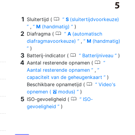
0
Sluitertijd (
S
(sluitertijdvoorkeuze)
,
M
(handmatig)
)
0
Diafragma (
A
(automatisch
diafragmavoorkeuze)
,
M
(handmatig)
)
0
Batterij-indicator (
Batterijniveau
)
0
Aantal resterende opnamen (
Aantal resterende opnamen
,
capaciteit van de geheugenkaart
)
0
Beschikbare opnametijd (
Video's
opnemen (
modus)
)
b
0
ISO-gevoeligheid (
ISO-
gevoeligheid
)