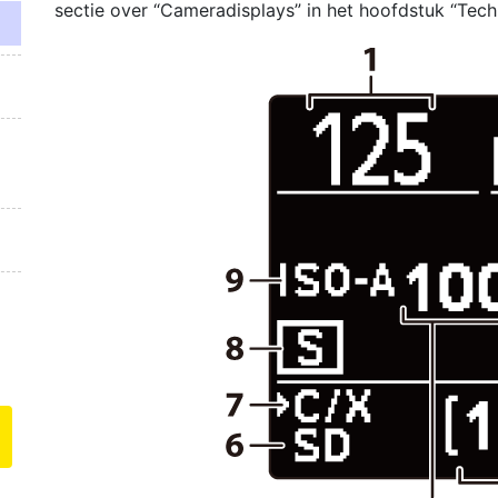
sectie over “Cameradisplays” in het hoofdstuk “Tec